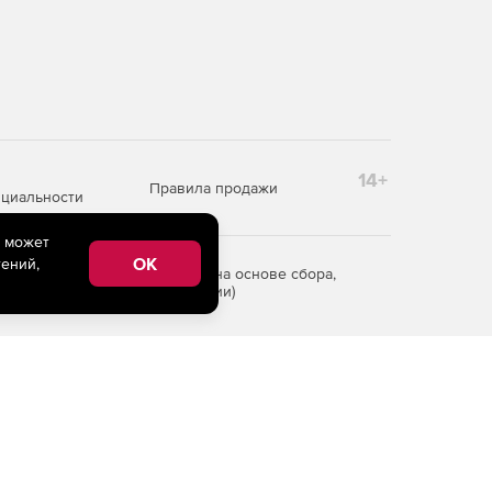
14+
Правила продажи
циальности
e может
OK
ений,
редоставления информации на основе сбора,
рритории Российской Федерации)