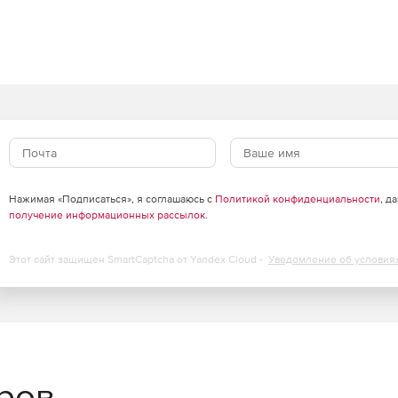
Нажимая «Подписаться», я соглашаюсь с
Политикой конфиденциальности
, д
получение информационных рассылок
.
Этот сайт защищен SmartCaptcha от Yandex Cloud -
Уведомление об условия
еров