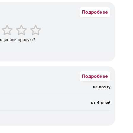
получать доступ к обзорам вредоносного ПО и APT-атак
Подробнее
 частью сервисной системы Kaspersky Threat
я об угрозах, и может быть интегрирован со сторонними
ешениями.
 оценили продукт?
Подробнее
на почту
от 4 дней