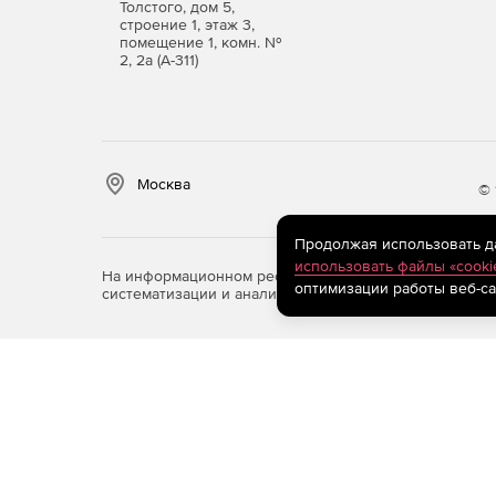
Толстого, дом 5,
строение 1, этаж 3,
помещение 1, комн. №
2, 2а (А-311)
Москва
© 
Продолжая использовать дан
использовать файлы «cooki
На информационном ресурсе store.softline.ru примен
оптимизации работы веб-са
систематизации и анализа сведений, относящихся к 