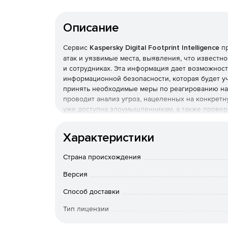
Описание
Сервис
Kaspersky Digital Footprint Intelligence
пр
атак и уязвимые места, выявления, что известн
и сотрудниках. Эта информация дает возможнос
информационной безопасности, которая будет у
принять необходимые меры по реагированию на киб
проводит анализ угроз, нацеленных на конкрет
уже доступна злоумышленникам, а также провер
С помощью этих данных сервиса можно получить
Характеристики
потенциально уязвимые компоненты: сервисы уд
неправильно сконфигурированные сервисы и сет
Страна происхождения
позволяет провести всестороннюю оценку риско
наличию публичных эксплойтов и др.
Версия
Kaspersky Digital Footprint Intelligence также п
Способ доставки
информацию о скомпрометированных корпоратив
Тип лицензии
подпольных форумах, в социальных сетях, мессе
сервиса можно отслеживать вредоносную активно
Срок действия