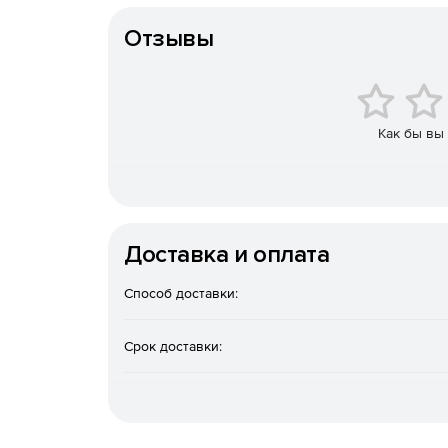
и на его клиентов, партнёров и поставщиков, и 
в регионе и индустрии.
Отзывы
Kaspersky Digital Footprint Intelligence является
Intelligence, глобальной системы информировани
системами управления задачами и защитными р
Как бы вы
Доставка и оплата
Способ доставки:
Срок доставки: