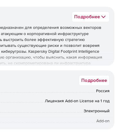
Подробнее
едназначен для определения возможных векторов
о атакующим о корпоративной инфраструктуре
ть выстроить более эффективную стратегию
читывать существующие риски и позволит вовремя
еругрозы. Kaspersky Digital Footprint Intelligence
ную организацию, чтобы выяснить, какая информация
ить, не скомпрометирована ли инфраструктура.
 полное представление о текущих атаках и выявить
Подробнее
алённого управления, случайно раскрытые и
евые устройства. Пассивный анализ сетевых ресурсов
Россия
в по ряду параметров, в том числе по метрикам CVVS,
Лицензия Add-on License на 1 год
озволяет искать утечки конфиденциальных данных, а также
Электронный
ных ресурсах и планируемых атаках на публичных и
Add-on
нджерах, чатах и сообществах. С помощью
сть, направленную не только на самого заказчика, но
12 мес.