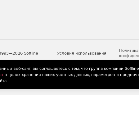
Политика
Условия использования
1993—2026 Softline
конфиден
ный веб-сайт, вы соглашаетесь с тем, что группа компаний Softlin
e»
в целях хранения ваших учетных данных, параметров и предпочт
яются
рекомендательные технологии
(информационные технологии п
йта.
предпочтениям пользователей сети «Интернет», находящихся на те