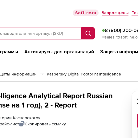
Softline.ru
Запрос цены
Те
8 (800) 200-0
Поиск
sales.r@softline.
ограммы
Антивирусы для организаций
Защита информ
ащиты информации
Kaspersky Digital Footprint Intelligence
elligence Analytical Report Russian
e на 1 год), 2 - Report
ратории Касперского»
райс-лист
Скопировать ссылку