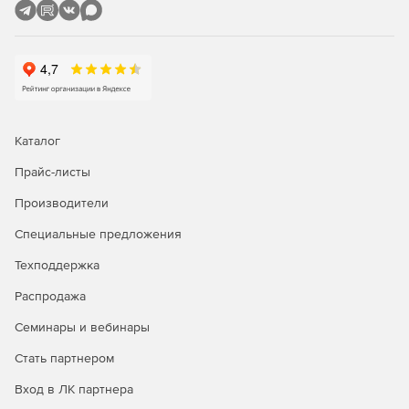
представляемых руководству;
поддержка деятельности по анализу ситуаций и
выработке оптимальных управленческих решений;
ведение библиотеки слайдов, позволяющей
накапливать графическую информацию в виде
изображений (фотографий) объекта учета;
Каталог
обеспечение наглядности обрабатываемой
Прайс-листы
информации.
Производители
Специальные предложения
Техподдержка
Распродажа
Семинары и вебинары
Стать партнером
Вход в ЛК партнера