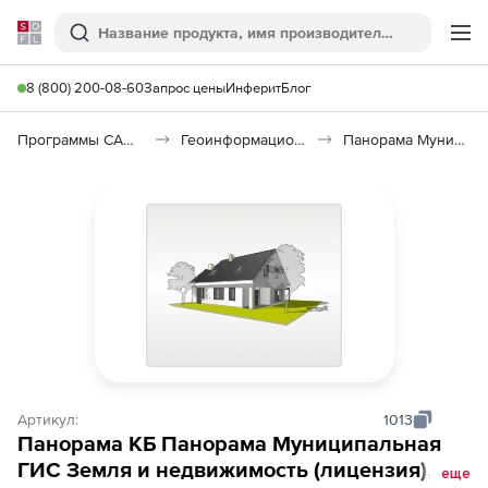
Softline
Поиск
Ме
8 (800) 200-08-60
Запрос цены
Инферит
Блог
Программы САПР и ГИС
Геоинформационные системы (ГИС)
Панорама Муниципальная ГИС Земля и недвижимость
Артикул:
1013
Панорама КБ Панорама Муниципальная
ГИС Земля и недвижимость (лицензия),
еще