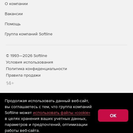
О компании
Вакансии
Помощь
Группа компаний Softline
© 1993—2026 Softline
Условия использования
Политика конфиденциальности
Правила продажи
14+
Продолжая использовать данный веб-сайт,
На информационном ресурсе store.softline.ru применяются
вы соглашаетесь с тем, что группа компаний
рекомендательные технологии
(информационные технологии
Softline может
использовать файлы «cookie»
предоставления информации на основе сбора,
OK
в целях хранения ваших учетных данных,
систематизации и анализа сведений, относящихся к
предпочтениям пользователей сети «Интернет»,
параметров и предпочтений, оптимизации
находящихся на территории Российской Федерации)
работы веб-сайта.