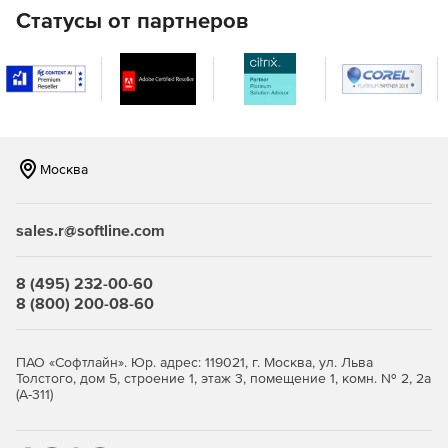
оценить положение дел на каждом объекте
Статусы от партнеров
недвижимости и принять управленческие решения по
оценке эффективности деятельности организаций
(индивидуальных предпринимателей),
осуществляющих деятельность на них;
сокращение объема трудоемких рутинных операций
по ведению кадастрового учета земельных участков
Москва
и объектов недвижимости, организаций,
осуществляющих деятельность на данных объектах и/
или имеющих имущественные права на них;
sales.r@softline.com
повышение достоверности получаемой,
обрабатываемой и хранимой информации;
8 (495) 232-00-60
8 (800) 200-08-60
сокращение сроков и повышение качества
проведения технологических процессов по ведению
учета земельных участков, объектов недвижимости, а
ПАО «Софтлайн». Юр. адрес: 119021, г. Москва, ул. Льва
также подготовки и оформления документов;
Толстого, дом 5, строение 1, этаж 3, помещение 1, комн. № 2, 2а
(А-311)
возможность формирования различных форм
отчетности в области земельных отношений,