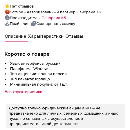
компонентов инструментария
Нет отзывов
разработчика ГИС-приложений GIS ToolKit
Softline - Авторизованный партнер Панорама КБ
Free Active. Версия 11
Производитель:
Панорама КБ
Прайс-лист
Скопировать ссылку
Описание
Характеристики
Отзывы
Коротко о товаре
Язык интерфейса: русский
Платформа: Windows
Тип лицензии: полная версия
Тип клиента: юрлицо
Минимальная покупка: от 1 шт.
Все характеристики
Доступно только юридическим лицам и ИП – не
предназначено для личных, семейных, домашних и иных
нужд, не связанных с осуществлением
предпринимательской деятельности