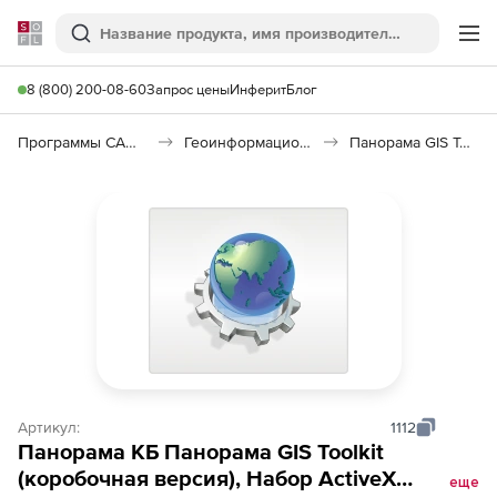
Softline
Поиск
Ме
8 (800) 200-08-60
Запрос цены
Инферит
Блог
Программы САПР и ГИС
Геоинформационные системы (ГИС)
Панорама GIS Toolkit
Артикул:
1112
Панорама КБ Панорама GIS Toolkit
(коробочная версия), Набор ActiveX
еще