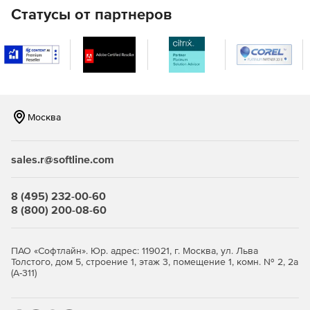
Статусы от партнеров
редактирование содержимого базы данных на уровне
объектов местности: добавление, обновление,
удаление, копирование, восстановление,
геокодирование;
поддержка различных проекций и систем координат;
визуализация содержимого баз данных в условных
Москва
знаках, принятых для топографических, обзорно-
географических, кадастровых и других видов карт,
быстрый скроллинг и масштабирование изображения,
sales.r@softline.com
изменение состава отображаемых объектов;
8 (495) 232-00-60
совместное отображение и вывод на печать
8 (800) 200-08-60
векторных, растровых и матричных данных;
поддержка стандартных систем классификации и
ПАО «Софтлайн». Юр. адрес: 119021, г. Москва, ул. Льва
кодирования объектов и их характеристик в
Толстого, дом 5, строение 1, этаж 3, помещение 1, комн. № 2, 2а
соответствии с требованиями Роскартографии,
(А-311)
Топографической службы ВС РФ;