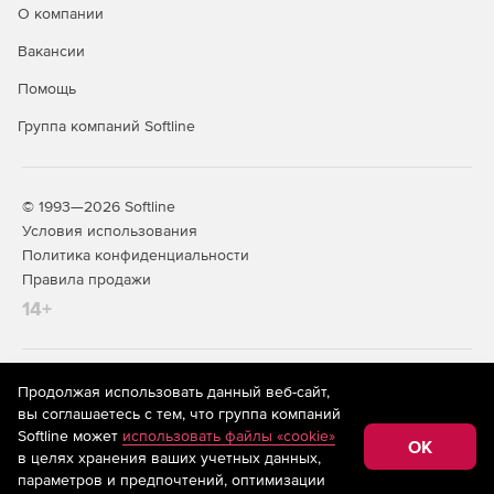
О компании
задач. Компоненты расположены в панели инструментов
оболочки Delphi и C++ Builder на двух вкладках
Вакансии
соответственно –
GTK Standard
и
GTK Additional
.
Помощь
Используя библиотеки ядра комплекса GIS ToolKit, можно
Группа компаний Softline
создавать приложения в различных средах, в том числе
на основе технологии .NET, а также осуществлять
собственные публикации в сети Интернет с
отображением картографической информации.
© 1993—2026 Softline
Условия использования
Политика конфиденциальности
Правила продажи
14+
На информационном ресурсе store.softline.ru применяются
Продолжая использовать данный веб-сайт,
рекомендательные технологии
(информационные технологии
вы соглашаетесь с тем, что группа компаний
предоставления информации на основе сбора,
Softline может
использовать файлы «cookie»
систематизации и анализа сведений, относящихся к
OK
в целях хранения ваших учетных данных,
предпочтениям пользователей сети «Интернет»,
находящихся на территории Российской Федерации)
параметров и предпочтений, оптимизации