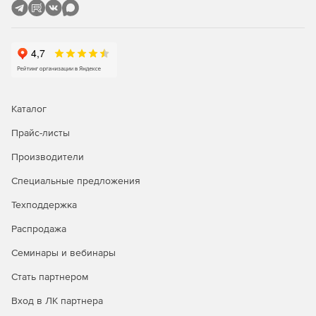
отображение мобильных объектов;
нанесение на карту результатов измерений
координат, поступающих от GPS аппаратуры;
выполнение запросов на поиск объектов с
заданными характеристиками;
Каталог
выполнение оверлейных операций над объектами
карты;
Прайс-листы
обработка матриц высот, качеств и геологических
Производители
матриц (построение, трехмерное отображение,
Специальные предложения
профилирование);
Техподдержка
работа с атласом карт и решение транспортной
задачи.
Распродажа
Семинары и вебинары
Набор инструментов GIS ToolKit по своему функционалу
разделен на две категории –
Основные компоненты
, без
Стать партнером
использования которых трудно построить даже простое
ГИС-приложение, и
Дополнительные компоненты
,
Вход в ЛК партнера
предназначенные для решения более специфических