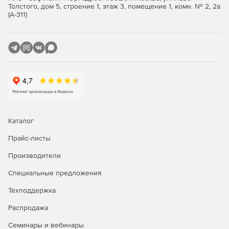
Толстого, дом 5, строение 1, этаж 3, помещение 1, комн. № 2, 2а
(А-311)
Получение и визуализация координат с GPS/
ГЛОНАСС-приемника.
Фиксация данных с GPS/ГЛОНАСС-приемника в виде
файла трассы.
Купите ГИС Panorama Mobile и удобно работайте с
разными видами цифровых карт на мобильных
устройствах Android
Каталог
Прайс-листы
Производители
Специальные предложения
Техподдержка
Распродажа
Семинары и вебинары