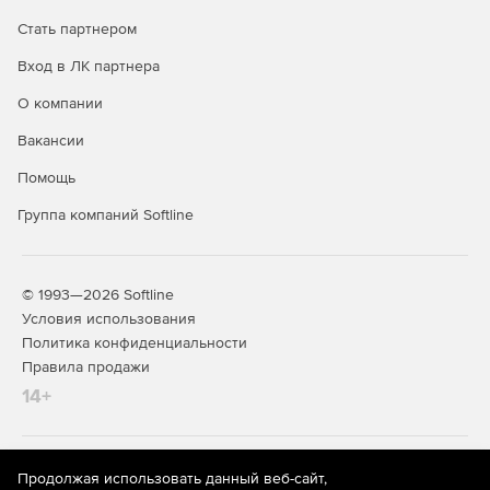
Стать партнером
Вход в ЛК партнера
О компании
Вакансии
Помощь
Группа компаний Softline
© 1993—2026 Softline
Условия использования
Политика конфиденциальности
Правила продажи
14+
На информационном ресурсе store.softline.ru применяются
Продолжая использовать данный веб-сайт,