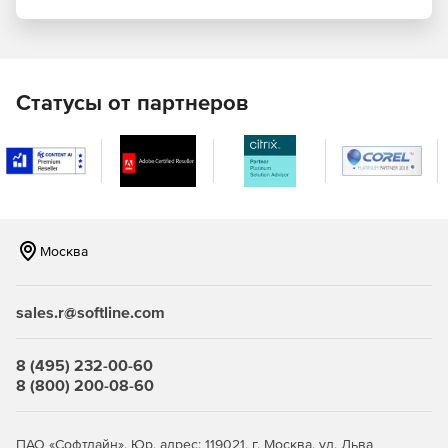
Преимущества
Статусы от партнеров
Отображение цифровых карт
Panorama Mobile работает с векторными картами
(топографическими, картами оперативной обстановки,
морскими навигационными и другими), растровыми
данными (данные дистанционного зондирования Земли),
матричными картами.
Москва
Основные функции:
sales.r@softline.com
Показ геопорталов из списка.
Комбинирование набора отображаемых цифровых
8 (495) 232-00-60
карт;
8 (800) 200-08-60
Доступ к данным об объектах цифровых карт
(геометрические и семантические характеристики);
ПАО «Софтлайн». Юр. адрес: 119021, г. Москва, ул. Льва