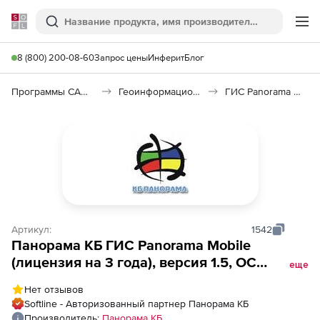
Softline
Поиск
Ме
8 (800) 200-08-60
Запрос цены
Инферит
Блог
Программы САПР и ГИС
Геоинформационные системы (ГИС)
ГИС Panorama Mobile
Артикул:
1542
Панорама КБ ГИС Panorama Mobile
(лицензия на 3 года), версия 1.5, ОС
еще
Аврора 4.0
Нет отзывов
Softline - Авторизованный партнер Панорама КБ
Производитель:
Панорама КБ