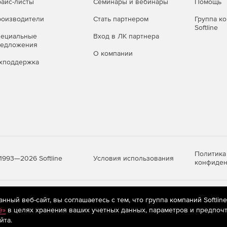
айс-листы
Семинары и вебинары
Помощь
оизводители
Стать партнером
Группа к
Softline
пециальные
Вход в ЛК партнера
редложения
О компании
хподдержка
Политика
Условия использования
1993—2026 Softline
конфиден
яются
рекомендательные технологии
(информационные технологии п
ный веб-сайт, вы соглашаетесь с тем, что группа компаний Softlin
предпочтениям пользователей сети «Интернет», находящихся на те
e»
в целях хранения ваших учетных данных, параметров и предпочт
йта.