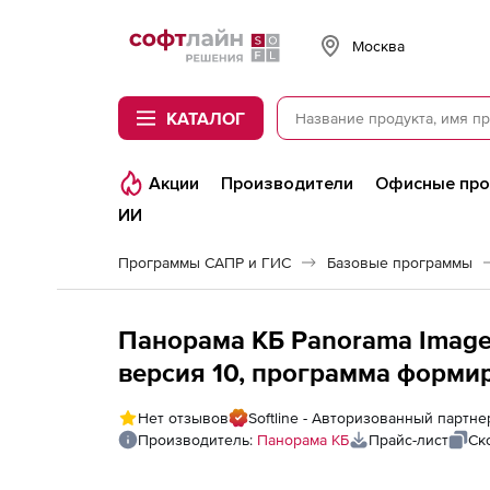
Softline
Москва
КАТАЛОГ
Акции
Производители
Офисные пр
ИИ
Программы САПР и ГИС
Базовые программы
Панорама КБ Panorama Imager
версия 10, программа форми
для web-приложений, ОС Cen
Нет отзывов
Softline - Авторизованный партн
Производитель:
Панорама КБ
Прайс-лист
Ск