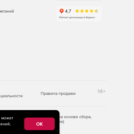
омпаний
14+
Правила продажи
циальности
редоставления информации на основе сбора,
e может
рритории Российской Федерации)
OK
ений,