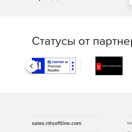
GoogleMapsCompatible.
Статусы от партн
Назад
sales.r@softline.com
Ка