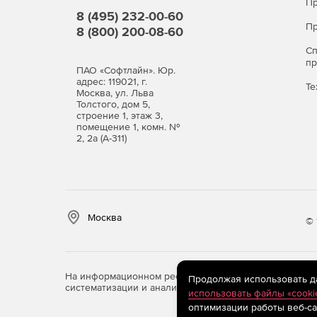
Пр
8 (495) 232-00-60
Пр
8 (800) 200-08-60
С
п
ПАО «Софтлайн». Юр.
адрес: 119021, г.
Те
Москва, ул. Льва
Толстого, дом 5,
строение 1, этаж 3,
помещение 1, комн. №
2, 2а (А-311)
Москва
© 
На информационном ресурсе store.softline.ru примен
Продолжая использовать дан
систематизации и анализа сведений, относящихся к 
использовать файлы «cooki
оптимизации работы веб-са