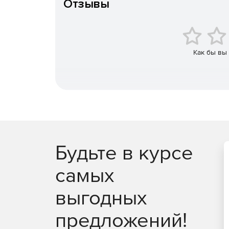
Отзывы
Система запускается автоматически при загруз
и выполнять обновление данных в указанное вр
Компоненты Panorama Imagery Service:
Как бы вы
Служба Windows Services – поддерживает уд
находится в модуле ImgService.exe (для 64-р
Модуль установки/деинсталляции сервиса – 
платформы в модуле ImgManager64.exe).
Инструмент администрирования службы (общи
файле ImgAdmin.exe.
Будьте в курсе
Поддерживаемые типы данных:
самых
Входные данные – векторные (MAP, SIT), раст
выгодных
Выходные данные – графические (JPEG и PNG
предложений!
Типы матриц выходных тайловых данных – Glo