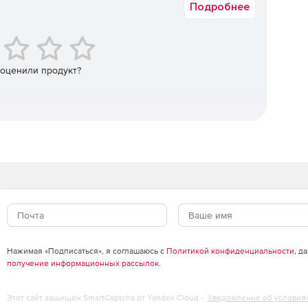
Подробнее
ке ОС, может функционировать в круглосуточном режиме
емя.
 оценили продукт?
аленный доступ к пространственным данным и
азрядной платформы в модуле ImgService64.exe).
содержится в модуле ImgManager.exe (для 64-разрядной
й для 32 и 64-разрядных платформ) – хранится в
Нажимая «Подписаться», я соглашаюсь с
Политикой конфиденциальности
, д
ровые (RSW), матричные (MTR, MTQ, MTW, MTL).
получение информационных рассылок
.
).
Этот сайт защищен SmartCaptcha от Yandex Cloud -
Уведомление об условия
balCRS84Scale, GlobalCRS84Pixel, GlobalCRS84Quad,