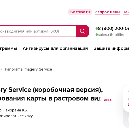
Softline.ru
Запрос цены
Те
8 (800) 200-0
Поиск
sales.r@softline.
ограммы
Антивирусы для организаций
Защита информ
Panorama Imagery Service
y Service (коробочная версия),
рования карты в растровом виде
еще
tOS, для платформы x64
ер Панорама КБ
опировать ссылку