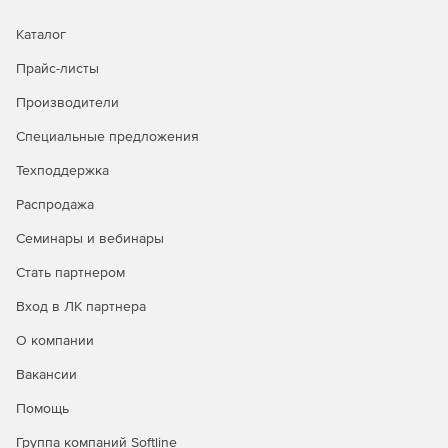
автоматический.
Каталог
Проверка соответствия карты и классификатора при
открытии карты и автоматическая перекодировка
Прайс-листы
объектов карты при смене классификатора.
Производители
Поддержка работы с БД под управлением СУБД
Специальные предложения
PostgreSQL, Oracle и Microsoft SQL Server для доступа
к пространственным данным в соответствии со
Техподдержка
стандартом OGC 06-103r4.
Распродажа
При удаленном редактировании векторных карт в
Семинары и вебинары
атрибуты объектов могут быть добавлены ссылки на
различные документы. Каждая векторная карта может
Стать партнером
ссылаться на хранилище документов по его
уникальному названию.
Вход в ЛК партнера
О компании
При совместном редактировании объекта сохранится
последняя операция. Обновление данных
Вакансии
выполняется в режиме выполнения транзакций, что
обеспечивает восстановление при сбоях и откат.
Помощь
Группа компаний Softline
Поддерживается возможность автономной работы с