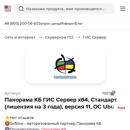
Softline
Поиск
Ме
8 (800) 200-08-60
Запрос цены
Инферит
Блог
Сеть и интернет
Серверное ПО
ГИС Сервер
Артикул:
1697
Панорама КБ ГИС Сервер x64, Стандарт
(лицензия на 3 года), версия 11, ОС Ubuntu
еще
18.04, поддержка до 25 клиентов
Нет отзывов
Softline - Авторизованный партнер Панорама КБ
Производитель:
Панорама КБ