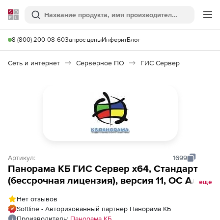
Softline
Поиск
Ме
8 (800) 200-08-60
Запрос цены
Инферит
Блог
Сеть и интернет
Серверное ПО
ГИС Сервер
Артикул:
1699
Панорама КБ ГИС Сервер x64, Стандарт
(бессрочная лицензия), версия 11, ОС Альт
еще
8 СП, платформа Эльбрус-8C, поддержка
Нет отзывов
до 25 клиентов
Softline - Авторизованный партнер Панорама КБ
Производитель:
Панорама КБ