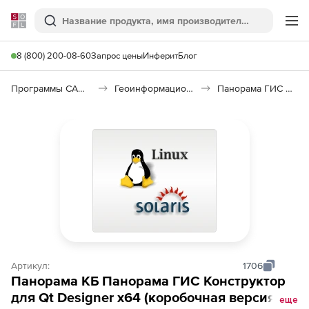
Softline
Поиск
Ме
8 (800) 200-08-60
Запрос цены
Инферит
Блог
Программы САПР и ГИС
Геоинформационные системы (ГИС)
Панорама ГИС Конструктор
Артикул:
1706
Панорама КБ Панорама ГИС Конструктор
для Qt Designer x64 (коробочная версия),
еще