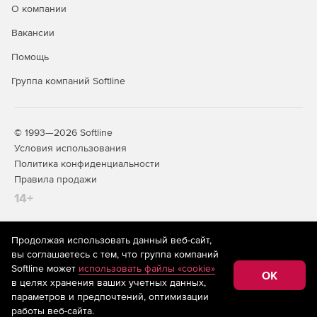
О компании
Вакансии
Помощь
Группа компаний Softline
© 1993—2026 Softline
Условия использования
Политика конфиденциальности
Правила продажи
14+
Продолжая использовать данный веб-сайт,
На информационном ресурсе store.softline.ru применяются
вы соглашаетесь с тем, что группа компаний
рекомендательные технологии
(информационные технологии
Softline может
использовать файлы «cookie»
предоставления информации на основе сбора,
OK
в целях хранения ваших учетных данных,
систематизации и анализа сведений, относящихся к
предпочтениям пользователей сети «Интернет»,
параметров и предпочтений, оптимизации
находящихся на территории Российской Федерации)
работы веб-сайта.