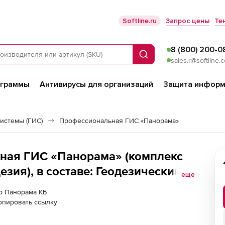
Softline.ru
Запрос цены
Те
8 (800) 200-0
Поиск
sales.r@softline.
ограммы
Антивирусы для организаций
Защита информ
истемы (ГИС)
Профессиональная ГИС «Панорама»
ная ГИС «Панорама» (комплекс
езия), в составе: Геодезический
еще
енты, код продукта 0102 или
ер Панорама КБ
опировать ссылку