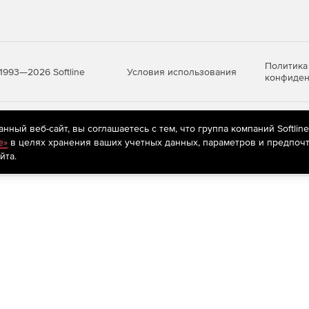
Политика
Условия использования
1993—2026 Softline
конфиден
яются
рекомендательные технологии
(информационные технологии п
ный веб-сайт, вы соглашаетесь с тем, что группа компаний Softlin
предпочтениям пользователей сети «Интернет», находящихся на те
e»
в целях хранения ваших учетных данных, параметров и предпочт
йта.