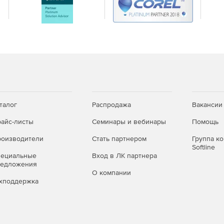
недвижимости;
ажения и хранения морских (IHO) и аэронавигационных
талог
Распродажа
Вакансии
айс-листы
Семинары и вебинары
Помощь
оизводители
Стать партнером
Группа к
Softline
пециальные
Вход в ЛК партнера
редложения
О компании
хподдержка