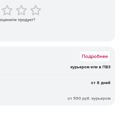
 оценили продукт?
ехмерный
Атлас
Подготовка
д
карт
к изданию
Подробнее
нных данных, умные условные знаки;
курьером или в ПВЗ
SO 19100, IHO, ICAO и других по обмену и отображению
от 8 дней
льных систем координат по коду EPSG;
от 590 руб. курьером
ена пространственными данными;
из открытых источников по протоколам web-браузера;