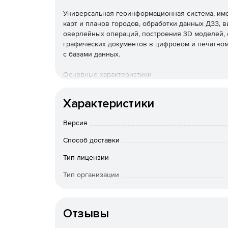
Универсальная геоинформационная система, им
карт и планов городов, обработки данных ДЗЗ, 
оверлейных операций, построения 3D моделей, 
графических документов в цифровом и печатном
с базами данных.
Основные характеристики
Продукт реализован для ОС Red Hat, Debian, 
Характеристики
Совместим с различными средствами обеспече
Версия
шифрования данных, антивирусы, брандмауэры и
Способ доставки
Поддерживает процессоры Intel, AMD, SPARC, 
Тип лицензии
Пользовательский интрефейс реализован на р
Тип организации
языках.
Операционная система
В состав ГИС входит более 100 различных зада
обработки пространственной информации о мест
Отзывы