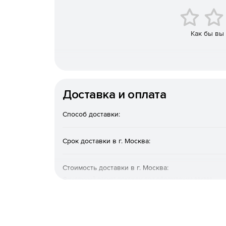
Как бы вы
Трансформирование
Картография
Тр
ви
данных
Доставка и оплата
Гибкая система классификации пространстве
Способ доставки:
Поддержка международных стандартов OGС, I
Срок доставки в г. Москва:
пространственных данных;
Поддержка базы данных параметров национа
Стоимость доставки в г. Москва:
Финальный расчет покажем при оформлении заказа
Поддержка распространенных форматов обм
Совмещение данных из баз данных и данных 