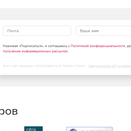
иальных задач: кадастр земли и недвижимости,
агропредприятием, аэронавигация, управление сетями
рафических, морских, аэронавигационных и других
Нажимая «Подписаться», я соглашаюсь с
Политикой конфиденциальности
, д
нструктор форм, GPS\ГЛОНАСС монитор и многие другие
получение информационных рассылок
.
контроль доступа и защита данных на основе облачных
Этот сайт защищен SmartCaptcha от Yandex Cloud -
Уведомление об условия
аглядно иллюстрирующих соотношение значений
ъектов электронной карты;
ованное создание карт мелкого масштаба по
еров