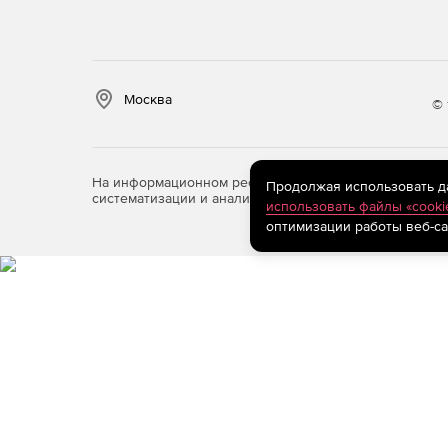
Москва
© 
На информационном ресурсе store.softline.ru примен
Продолжая использовать дан
систематизации и анализа сведений, относящихся к 
использовать файлы «cooki
оптимизации работы веб-са