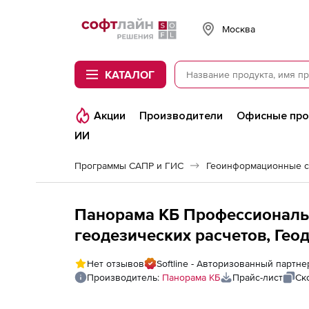
Softline
Москва
КАТАЛОГ
Акции
Производители
Офисные пр
ИИ
Программы САПР и ГИС
Геоинформационные с
Панорама КБ Профессиональ
геодезических расчетов, Геод
редактор, Кадастровые докум
Нет отзывов
Softline - Авторизованный партн
0302
Производитель:
Панорама КБ
Прайс-лист
Ск