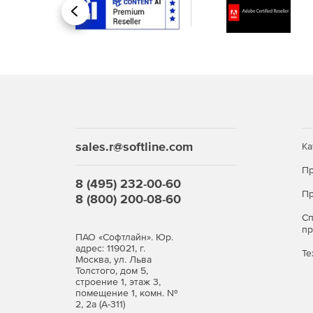
Сбор данных для ведения кадастра земли и 
Назад
Поддержка международных стандартов отобр
(ICAO) данных.
sales.r@softline.com
Ка
Пр
8 (495) 232-00-60
Пр
8 (800) 200-08-60
С
п
ПАО «Софтлайн». Юр.
адрес: 119021, г.
Те
Москва, ул. Льва
Толстого, дом 5,
строение 1, этаж 3,
помещение 1, комн. №
2, 2а (А-311)