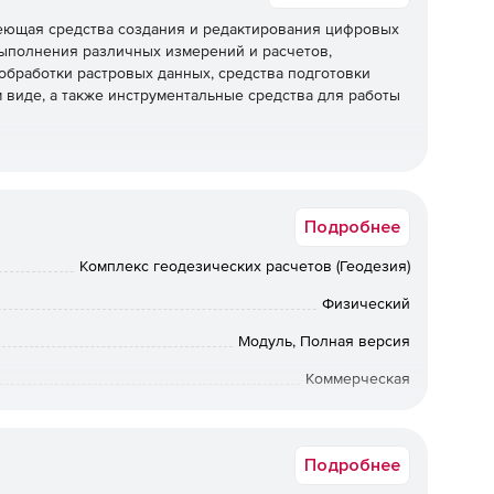
еющая средства создания и редактирования цифровых
выполнения различных измерений и расчетов,
обработки растровых данных, средства подготовки
 виде, а также инструментальные средства для работы
Fedora, QNX, CentOS, MS Windows и другиx
Подробнее
ния безопасности (средства авторизации,
Комплекс геодезических расчетов (Геодезия)
 другие)
Физический
MIPS, ARM, Эльбрус и другие
Модуль, Полная версия
усском, английском, французском, испанском и других
Коммерческая
Windows
ч, содержащих разнообразные инструменты для
ности.
Подробнее