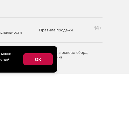
14+
Правила продажи
циальности
редоставления информации на основе сбора,
e может
рритории Российской Федерации)
OK
ений,