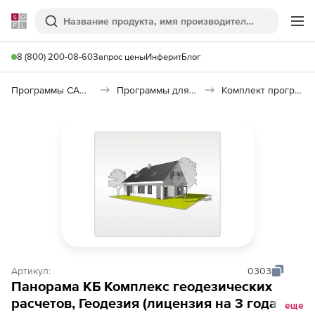
Softline
Поиск
Ме
8 (800) 200-08-60
Запрос цены
Инферит
Блог
Программы САПР и ГИС
Программы для кадастра и градостроительства
Комплект программ «АРМ градостроителя»
Артикул:
0303
Панорама КБ Комплекс геодезических
расчетов, Геодезия (лицензия на 3 года), в
еще