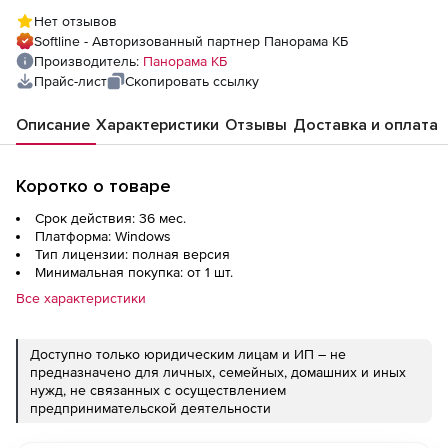
составе: Кадастровые документы,
Нет отзывов
Геодезический редактор в сокращенном
Softline - Авторизованный партнер Панорама КБ
варианте, дополнительно оплачивается к
Производитель:
Панорама КБ
Панорама-редактор версия 15
Прайс-лист
Скопировать ссылку
Описание
Характеристики
Отзывы
Доставка и оплата
Коротко о товаре
Срок действия: 36 мес.
Платформа: Windows
Тип лицензии: полная версия
Минимальная покупка: от 1 шт.
Все характеристики
Доступно только юридическим лицам и ИП – не
предназначено для личных, семейных, домашних и иных
нужд, не связанных с осуществлением
предпринимательской деятельности