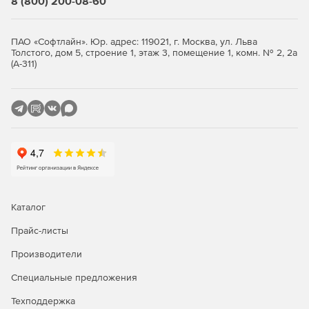
8 (800) 200-08-60
Поддержка популярных геопорталов дает возможность
отображать карты пользователя поверх изображений,
ПАО «Софтлайн». Юр. адрес: 119021, г. Москва, ул. Льва
получаемых с сайтов Google (Спутник), Google (Карта),
Толстого, дом 5, строение 1, этаж 3, помещение 1, комн. № 2, 2а
(А-311)
Google (Ландшафт), Yahoo! (Спутник), Yahoo! (Карта),
OpenStreetMap (Карта), Virtual Earth (Спутник), Virtual Earth
(Карта), Yandex (Спутник), Yandex (Карта). Предусмотрено
редактирование векторных карт и ввод текстов подписей
и значений атрибутов в Unicode.
Благодаря одновременному подключению к различным
источникам данных через несколько серверов на базе
«ГИС Сервер» осуществляется многопользовательская
работа с контролем доступа к данным. Поддерживается
кэширование на клиенте для растров, открываемых на
Каталог
«ГИС Сервер», поиск данных, управление составом
данных через легенду карты, а также:
Прайс-листы
Производители
Подключение баз данных различных форматов.
Специальные предложения
Подключение к серверам Google Earth, Digital Globe.
Техподдержка