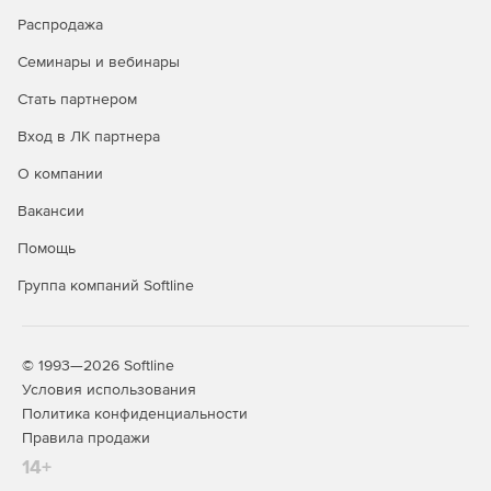
Импорт данных с серверов по протоколам OGC WMS,
Распродажа
WMTS и OGC WFS.
Семинары и вебинары
Подключение к GPS/ГЛОНАСС-приемнику для
решения навигационных задач.
Стать партнером
Вход в ЛК партнера
Печать электронной карты на различных устройствах
вывода и вывод в PostScript. Предварительный
О компании
просмотр документа, подготовленного к печати,
настройка параметров печати мелких тиражей карт.
Вакансии
Помощь
Группа компаний Softline
© 1993—2026 Softline
Условия использования
Политика конфиденциальности
Правила продажи
14+