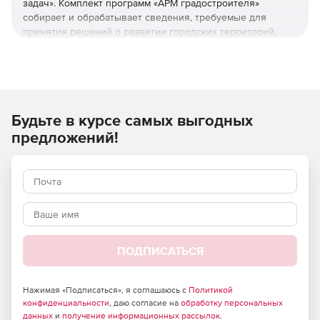
задач». Комплект программ «АРМ градостроителя»
собирает и обрабатывает сведения, требуемые для
принятия решений о развитии городских территорий,
автоматизирует работу органов архитектуры и
градостроительства, упрощает процессы подготовки и
выдачи документов ИСОГД.
Основные функции «АРМ градостроителя»:
Будьте в курсе самых выгодных
Ведение книг и разделов ИСОГД, использование
предложений!
системы классификации и кодирования ИСОГД в
соответствии с Приказом Минрегиона РФ от 30
августа 2007 года № 85.
Регистрация и размещение сведений в
информационном фонде ИСОГД. Формирование
пакетов сведений и предоставление сведений
ИСОГД заинтересованным лицам.
ПОДПИСАТЬСЯ
Ведение реестров документов.
Нажимая «Подписаться», я соглашаюсь с
Политикой
конфиденциальности
Автоматизированное формирование основной
, даю согласие на
обработку персональных
данных
и
получение информационных рассылок
.
градостроительной документации. Подготовка