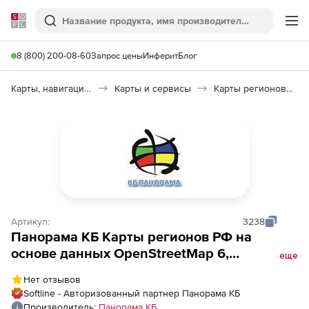
Softline
Поиск
Ме
8 (800) 200-08-60
Запрос цены
Инферит
Блог
Карты, навигация, путешествия
Карты и сервисы
Карты регионов РФ в формате SXF
Артикул:
3238
Панорама КБ Карты регионов РФ на
основе данных OpenStreetMap 6,
еще
Оренбургская область
Нет отзывов
Softline - Авторизованный партнер Панорама КБ
Производитель:
Панорама КБ