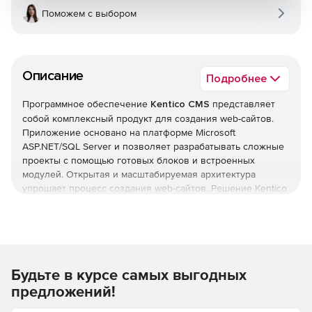
Поможем с выбором
Описание
Подробнее
Программное обеспечение
Kentico CMS
представляет
собой комплексный продукт для создания web-сайтов.
Приложение основано на платформе Microsoft
ASP.NET/SQL Server и позволяет разрабатывать сложные
проекты с помощью готовых блоков и встроенных
модулей. Открытая и масштабируемая архитектура
упрощает процесс создания web-сайтов. Решение Kentico
CMS поддерживает возможность использования языка
C#.
Продукт Kentico CMS предоставляет готовые шаблоны
структуры сайта, что позволяет сокращать время
Будьте в курсе самых выгодных
разработки. Процесс разработки контролируется с
помощью кода HTML, графического интерфейса и
предложений!
системы навигации по сайту. Интерфейс сайта и