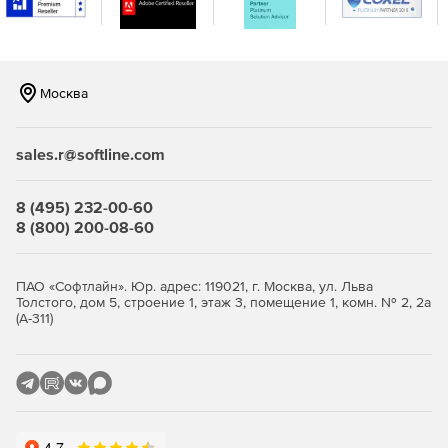
посетители сайта могут оценивать статьи или блоги
по специальной шкале.
Модуль Content Staging обеспечивает контроль
Москва
опубликованного информационного содержимого
сайта.
sales.r@softline.com
Модуль E-commerce позволяет создавать Интернет-
магазин.
8 (495) 232-00-60
Модуль Event Calendar дает возможность отображать
8 (800) 200-08-60
информационное содержание сайта в виде
календаря. В решение включены готовые шаблоны
для отображения конференций, вебинаров и
ПАО «Софтлайн». Юр. адрес: 119021, г. Москва, ул. Льва
семинаров в календарном виде.
Толстого, дом 5, строение 1, этаж 3, помещение 1, комн. № 2, 2а
(А-311)
Модуль Forums позволяет создавать форумы на web-
сайте.
Модуль Friends дает возможность организовывать
социальную сеть для общения пользователей.