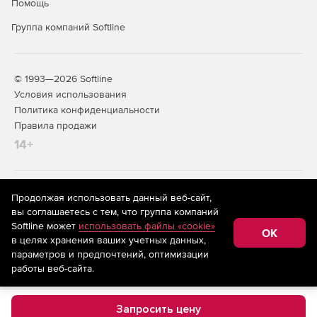
Помощь
для генерации отчетов на основе базы данных сайта.
Группа компаний Softline
Модуль Wiki позволяет зарегистрированным
посетителям сайта создавать информационное
содержимое непосредственно на сайте без доступа к
© 1993—2026 Softline
интерфейсу администратора.
Условия использования
Политика конфиденциальности
Модуль Web Analytics позволяет отслеживать
Правила продажи
действия посетителей на сайте. Статистика может
включать информацию за год, месяц, день и т. д.
14+
Решение позволяет интегрировать другие модули в
Kentico CMS.
На информационном ресурсе store.softline.ru применяются
Продолжая использовать данный веб-сайт,
рекомендательные технологии
(информационные технологии
вы соглашаетесь с тем, что группа компаний
предоставления информации на основе сбора,
Softline может
использовать файлы «cookie»
систематизации и анализа сведений, относящихся к
OK
в целях хранения ваших учетных данных,
предпочтениям пользователей сети «Интернет»,
находящихся на территории Российской Федерации)
параметров и предпочтений, оптимизации
работы веб-сайта.
Запросить цену