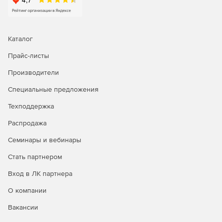
Модуль Geomapping позволяет сочетать информацию
с картами: решение интегрировано с Google Maps, что
позволяет наносить на карту любое содержимое.
Каталог
Модуль Groups позволяет пользователям сообщества
Social Networking создавать группы по интересам.
Прайс-листы
Производители
Модуль Image Gallery дает возможность быстро
публиковать онлайн галереи фотографий.
Специальные предложения
Модуль Media Libraries обеспечивает создание
Техподдержка
медиабиблиотек.
Распродажа
Модуль Messaging дает возможность пользователям
Семинары и вебинары
отправлять персональные сообщения друг другу, при
этом для других посетители сайта сообщения не
Стать партнером
отображаются.
Вход в ЛК партнера
Модуль Polls позволяет опубликовывать анкеты для
О компании
посетителей, что помогает определять популярность
сайта.
Вакансии
Модуль Reporting является универсальным средством