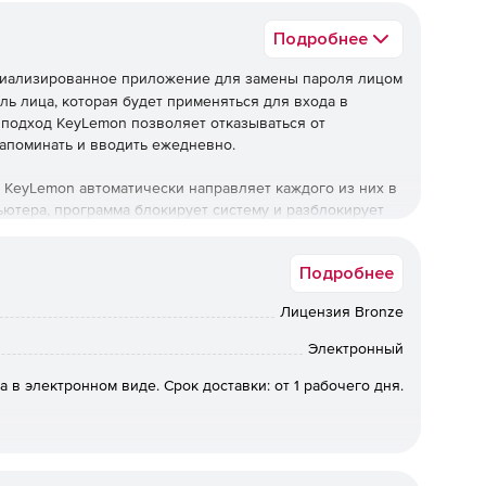
Подробнее
циализированное приложение для замены пароля лицом
ль лица, которая будет применяться для входа в
 подход KeyLemon позволяет отказываться от
апоминать и вводить ежедневно.
 KeyLemon автоматически направляет каждого из них в
пьютера, программа блокирует систему и разблокирует
 может работать и как менеджер паролей для
LinkedIn). При открытии любого из них приложение
Подробнее
ьзователя также за счет распознавания его лица.
Лицензия Bronze
Электронный
стандартный экран входа в систему Windows XP/Vista/7
ре компьютера. Если у пользователя не получается
а в электронном виде. Срок доставки: от 1 рабочего дня.
 лица, он по-прежнему может вернуться к прежнему
храняет фото людей, которые садились за компьютер