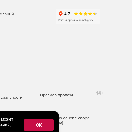
омпаний
14+
Правила продажи
циальности
редоставления информации на основе сбора,
e может
рритории Российской Федерации)
OK
ений,