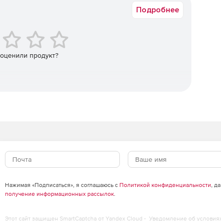
вкой Windows, а также тех, кто вводил неверные
Подробнее
аспознавания лиц доступ к компьютеру получают только
оматически блокирует Windows, когда пользователь
 оценили продукт?
возвращении пользователя.
ам выбирает уровень сложности доступа к своему ПК,
ности и удобства. Доступно три уровня точности
окая. KeyLemon также поддерживает обнаружения
го доступа путем классических спуфинг-методов
ользователя).
гия распознавания лиц зависит от уровня освещения.
делей лица при разной освещенности и в разных
ый плагин LemonDay дают возможность отслеживать
Нажимая «Подписаться», я соглашаюсь с
Политикой конфиденциальности
, д
 сохраняя фотографии его лица.
получение информационных рассылок
.
Этот сайт защищен SmartCaptcha от Yandex Cloud -
Уведомление об условия