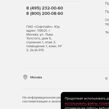
Пр
8 (495) 232-00-60
Пр
8 (800) 200-08-60
С
п
ПАО «Софтлайн». Юр.
адрес: 119021, г.
Те
Москва, ул. Льва
Толстого, дом 5,
строение 1, этаж 3,
помещение 1, комн. №
2, 2а (А-311)
Москва
© 
На информационном ресурсе store.softline.ru примен
Продолжая использовать дан
систематизации и анализа сведений, относящихся к 
использовать файлы «cooki
оптимизации работы веб-са