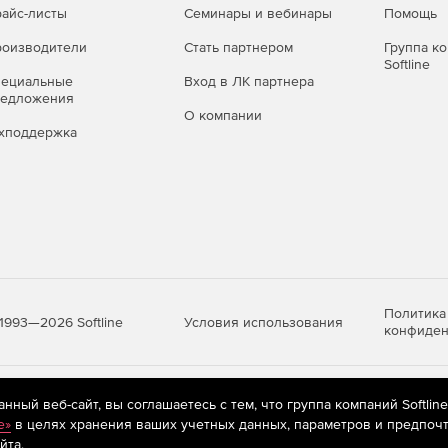
айс-листы
Семинары и вебинары
Помощь
оизводители
Стать партнером
Группа к
Softline
пециальные
Вход в ЛК партнера
редложения
О компании
хподдержка
Политика
Условия использования
1993—2026 Softline
конфиден
яются
рекомендательные технологии
(информационные технологии п
ный веб-сайт, вы соглашаетесь с тем, что группа компаний Softlin
предпочтениям пользователей сети «Интернет», находящихся на те
e»
в целях хранения ваших учетных данных, параметров и предпочт
йта.