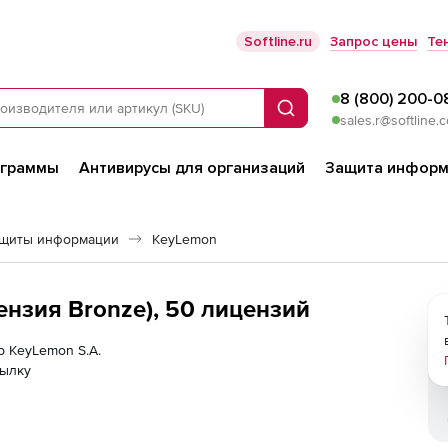
Softline.ru
Запрос цены
Те
8 (800) 200-0
Поиск
sales.r@softline.
ограммы
Антивирусы для организаций
Защита информ
ащиты информации
KeyLemon
ензия Bronze), 50 лицензий
р KeyLemon S.A.
сылку