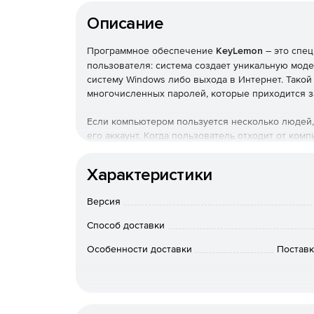
Описание
Программное обеспечение
KeyLemon
– это спе
пользователя: система создает уникальную моде
систему Windows либо выхода в Интернет. Такой
многочисленных паролей, которые приходится з
Если компьютером пользуется несколько людей,
его аккаунт. Когда пользователь отходит от ком
ее, когда пользователь возвращается. KeyLemon
популярных интернет-сайтов Facebook*, Twitter, 
Характеристики
автоматически заходит под учетной записью пол
Версия
Характеристики KeyLemon:
Способ доставки
Вход в систему Windows. KeyLemon заменяет 
новым экраном, подключающимся к web-каме
Особенности доставки
Поставк
войти в систему через метод распознавания
интерфейсу Windows.
Слежка за злоумышленниками. Программа со