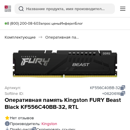
Softline
Поиск
Ме
8 (800) 200-08-60
Запрос цены
Инферит
Блог
Комплектующие
Оперативная память
Артикул:
KF556C40BB-32
Softline ID:
+0620616
Оперативная память Kingston FURY Beast
Black KF556C40BB-32, RTL
Нет отзывов
Производитель:
Kingston
Прайс-лист
Скопировать ссылку