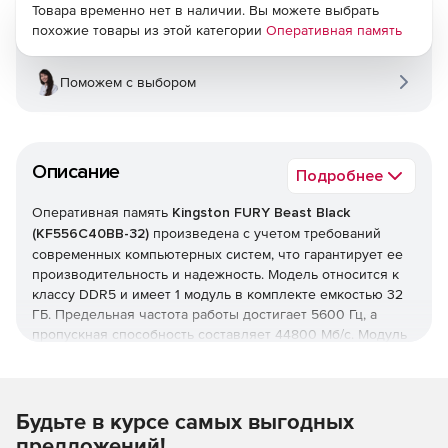
Товара временно нет в наличии. Вы можете выбрать
похожие товары из этой категории
Оперативная память
Поможем с выбором
Описание
Подробнее
Оперативная память
Kingston FURY Beast Black
(KF556C40BB-32)
произведена с учетом требований
современных компьютерных систем, что гарантирует ее
производительность и надежность. Модель относится к
классу DDR5 и имеет 1 модуль в комплекте емкостью 32
ГБ. Предельная частота работы достигает 5600 Гц, а
пропускная способность составляет 44800 Мб/с. Модуль
памяти имеет интересный дизайн теплоотвода с
улучшенным рассеянием тепла, который повышает
надежность и позволит подчеркнуть оригинальный
внешний вид ПК.
Будьте в курсе самых выгодных
предложений!