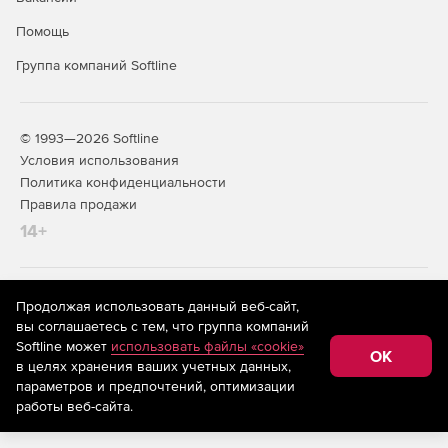
Помощь
Группа компаний Softline
© 1993—2026 Softline
Условия использования
Политика конфиденциальности
Правила продажи
14+
На информационном ресурсе store.softline.ru применяются
Продолжая использовать данный веб-сайт,
рекомендательные технологии
(информационные технологии
вы соглашаетесь с тем, что группа компаний
предоставления информации на основе сбора,
Softline может
использовать файлы «cookie»
систематизации и анализа сведений, относящихся к
OK
в целях хранения ваших учетных данных,
предпочтениям пользователей сети «Интернет»,
находящихся на территории Российской Федерации)
параметров и предпочтений, оптимизации
работы веб-сайта.