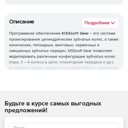
Описание
Подробнее
Программное обеспечение
KISSsoft Gear
– это система
проектирования цилиндрических зубчатых колес, а также
конических, гипоидных, винтовых, червячных и
смешанных зубчатых передач. KISSsoft Gear позволяет
моделировать различные конфигурации зубчатых колес
(пара, 3 – 4 колеса в цепи, планетарная передача и др.),
выполнять оценку мощности в соответствии с принятыми
стандартами и использовать многочисленные функции
оптимизации. KISSsoft Gear предусматривает все
необходимые геометрические вычисления, для
производства предоставляются справочные размеры,
профиль зуба задается в двух и трех измерениях.
Будьте в курсе самых выгодных
Цилиндрические зубчатые колеса
На основе существующих стандартов программа
предложений!
позволяет просто и безопасно выполнять оценку
мощности для цилиндрических зубчатых колес.
Осуществляется вычисление устойчивости ножек зубьев