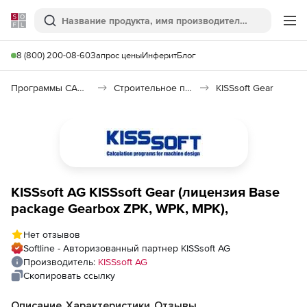
Softline
Поиск
Ме
8 (800) 200-08-60
Запрос цены
Инферит
Блог
Программы САПР и ГИС
Строительное программное обеспечение
KISSsoft Gear
KISSsoft AG KISSsoft Gear (лицензия Base
package Gearbox ZPK, WPK, MPK),
Нет отзывов
Softline - Авторизованный партнер KISSsoft AG
Производитель:
KISSsoft AG
Скопировать ссылку
Описание
Характеристики
Отзывы