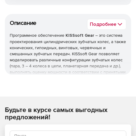
Описание
Подробнее
Программное обеспечение
KISSsoft Gear
– это система
проектирования цилиндрических зубчатых колес, а также
конических, гипоидных, винтовых, червячных и
смешанных зубчатых передач. KISSsoft Gear позволяет
моделировать различные конфигурации зубчатых колес
(пара, 3 – 4 колеса в цепи, планетарная передача и др.),
выполнять оценку мощности в соответствии с принятыми
стандартами и использовать многочисленные функции
оптимизации. KISSsoft Gear предусматривает все
необходимые геометрические вычисления, для
производства предоставляются справочные размеры,
профиль зуба задается в двух и трех измерениях.
Будьте в курсе самых выгодных
Цилиндрические зубчатые колеса
На основе существующих стандартов программа
предложений!
позволяет просто и безопасно выполнять оценку
мощности для цилиндрических зубчатых колес.
Осуществляется вычисление устойчивости ножек зубьев