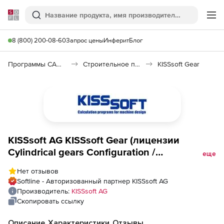
Softline
Поиск
Ме
8 (800) 200-08-60
Запрос цены
Инферит
Блог
Программы САПР и ГИС
Строительное программное обеспечение
KISSsoft Gear
KISSsoft AG KISSsoft Gear (лицензии
Cylindrical gears Configuration /
еще
Dimensioning), Planetary gear, Three gears,
Нет отзывов
Four gears, rights: Z01a, Z19g
Softline - Авторизованный партнер KISSsoft AG
Производитель:
KISSsoft AG
Скопировать ссылку
Описание
Характеристики
Отзывы