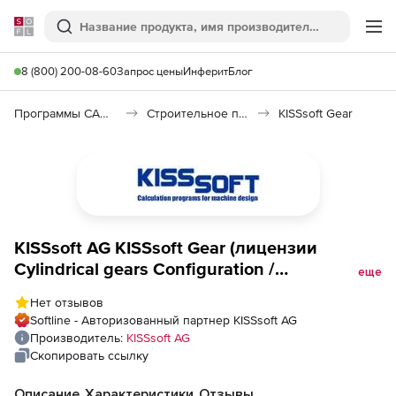
Softline
Поиск
Ме
8 (800) 200-08-60
Запрос цены
Инферит
Блог
Программы САПР и ГИС
Строительное программное обеспечение
KISSsoft Gear
KISSsoft AG KISSsoft Gear (лицензии
Cylindrical gears Configuration /
еще
Dimensioning), Fine Sizing Rights: Z04, Z04a
Нет отзывов
Softline - Авторизованный партнер KISSsoft AG
Производитель:
KISSsoft AG
Скопировать ссылку
Описание
Характеристики
Отзывы