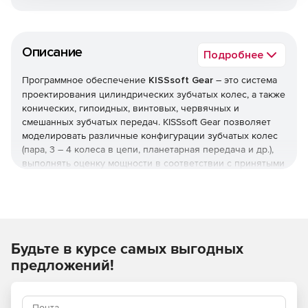
Описание
Подробнее
Программное обеспечение
KISSsoft Gear
– это система
проектирования цилиндрических зубчатых колес, а также
конических, гипоидных, винтовых, червячных и
смешанных зубчатых передач. KISSsoft Gear позволяет
моделировать различные конфигурации зубчатых колес
(пара, 3 – 4 колеса в цепи, планетарная передача и др.),
выполнять оценку мощности в соответствии с принятыми
стандартами и использовать многочисленные функции
оптимизации. KISSsoft Gear предусматривает все
необходимые геометрические вычисления, для
производства предоставляются справочные размеры,
профиль зуба задается в двух и трех измерениях.
Будьте в курсе самых выгодных
Цилиндрические зубчатые колеса
На основе существующих стандартов программа
предложений!
позволяет просто и безопасно выполнять оценку
мощности для цилиндрических зубчатых колес.
Осуществляется вычисление устойчивости ножек зубьев