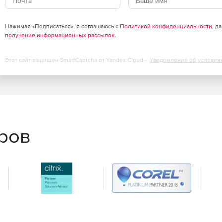
Нажимая «Подписаться», я соглашаюсь с
Политикой конфиденциальности
, д
получение информационных рассылок
.
Этот сайт защищен SmartCaptcha от Yandex Cloud -
Уведомление об условия
еров