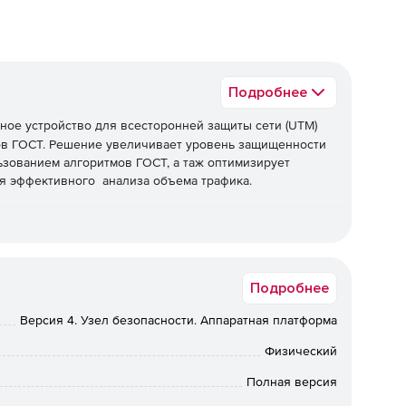
Подробнее
ное устройство для всесторонней защиты сети (UTM)
ов ГОСТ. Решение увеличивает уровень защищенности
льзованием алгоритмов ГОСТ, а таж оптимизирует
я эффективного анализа объема трафика.
трафика, которая создает запас производительности
ости на одном устройстве.
Подробнее
тегрирована с LDAP каталогом для эффективного
Версия 4. Узел безопасности. Аппаратная платформа
й.
Физический
ктивной работы системы предотвращения вторжений.
Полная версия