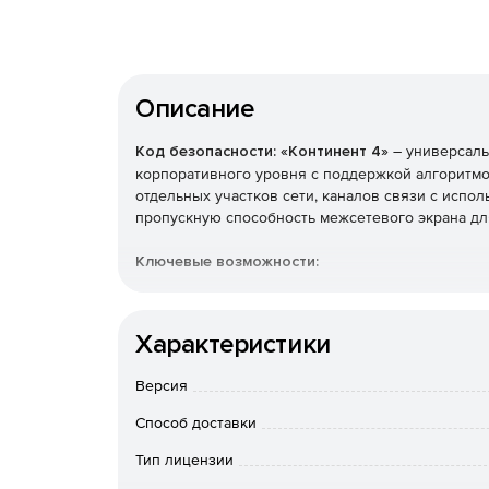
Описание
Код безопасности: «Континент 4»
– универсаль
корпоративного уровня с поддержкой алгоритм
отдельных участков сети, каналов связи с испо
пропускную способность межсетевого экрана дл
Ключевые возможности:
Высокопроизводительная система обработки 
для работы нескольких механизмов безопасн
Характеристики
Централизованная база сетевых объектов ин
Версия
управления распределенной инфраструктуро
Способ доставки
Технология оптимизации сигнатур для эффе
Тип лицензии