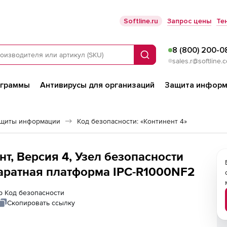
Softline.ru
Запрос цены
Те
8 (800) 200-0
Поиск
sales.r@softline.
ограммы
Антивирусы для организаций
Защита информ
ащиты информации
Код безопасности: «Континент 4»
т, Версия 4, Узел безопасности
паратная платформа IPC-R1000NF2
ер Код безопасности
Скопировать ссылку