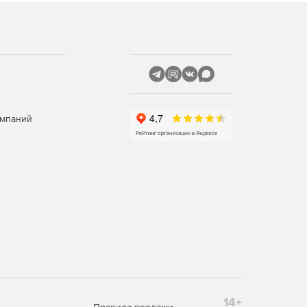
омпаний
14+
Правила продажи