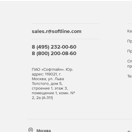
sales.r@softline.com
Ка
Пр
8 (495) 232-00-60
Пр
8 (800) 200-08-60
С
п
ПАО «Софтлайн». Юр.
адрес: 119021, г.
Те
Москва, ул. Льва
Толстого, дом 5,
строение 1, этаж 3,
помещение 1, комн. №
2, 2а (А-311)
Москва