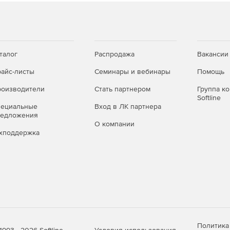
талог
Распродажа
Вакансии
айс-листы
Семинары и вебинары
Помощь
оизводители
Стать партнером
Группа к
Softline
пециальные
Вход в ЛК партнера
редложения
О компании
хподдержка
Политика
Условия использования