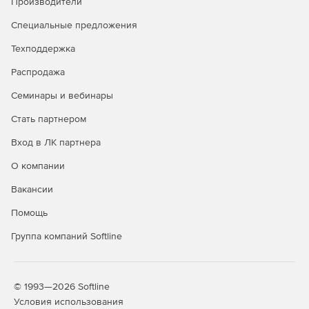
Производители
Графическое отображение модели разбора запросов
Специальные предложения
и ответов веб-сервера.
Техподдержка
Мониторинг и управление защитой нескольких
Распродажа
приложений из единой консоли.
Семинары и вебинары
Графическое отображение и редактирование правил
принятия решений.
Стать партнером
Вход в ЛК партнера
Вывод обобщенной статистики в режиме реального
времени.
О компании
Агрегирование и приоритизация данных о событиях
Вакансии
ИБ.
Помощь
Автоматическое оповещение оператора о событиях
Группа компаний Softline
ИБ.
Ролевая модель доступа в консоль управления.
© 1993—2026 Softline
Аудит действий оператора WAF в консоли
Условия использования