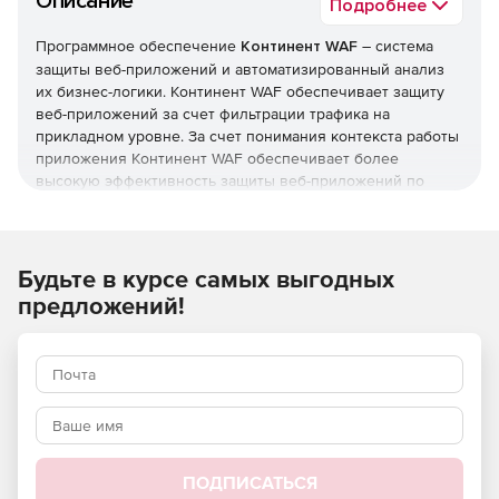
Описание
Подробнее
Программное обеспечение
Континент WAF
– система
защиты веб-приложений и автоматизированный анализ
их бизнес-логики. Континент WAF обеспечивает защиту
веб-приложений за счет фильтрации трафика на
прикладном уровне. За счет понимания контекста работы
приложения Континент WAF обеспечивает более
высокую эффективность защиты веб-приложений по
сравнению с традиционными средствами защиты IТ-
инфраструктурами – межсетевыми экранами и
средствами обнаружения вторжений.
Будьте в курсе самых выгодных
Анализ трафика
предложений!
Гибкая настройка моделей работы приложений.
Валидация протокола HTTP.
Синтаксический анализ запросов и ответов.
Определение бизнес-логики приложения.
ПОДПИСАТЬСЯ