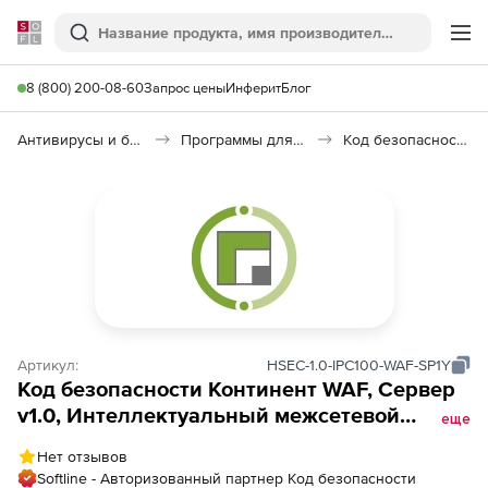
Softline
Поиск
Ме
8 (800) 200-08-60
Запрос цены
Инферит
Блог
Антивирусы и безопасность
Программы для защиты информации
Код безопасности: Континент WAF
Артикул:
HSEC-1.0-IPC100-WAF-SP1Y
Код безопасности Континент WAF, Сервер
v1.0, Интеллектуальный межсетевой
еще
экран, ИМЭ (включена ТП уровня
Нет отзывов
Базовый), Платформа IPC-100
Softline - Авторизованный партнер Код безопасности