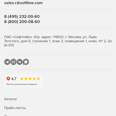
sales.r@softline.com
SQL-инъекции.
Cross Site Scripting.
8 (495) 232-00-60
8 (800) 200-08-60
Cross Site Request Forgery.
Обнаружение аномалий как в запросах, так и в
ПАО «Софтлайн». Юр. адрес: 119021, г. Москва, ул. Льва
ответах веб-сервера.
Толстого, дом 5, строение 1, этаж 3, помещение 1, комн. № 2, 2а
(А-311)
Обнаружение аномалий на основе модели работы
приложения.
Совпадение с моделью.
Отклонение от модели.
Обнаружение аномалий внутри вложенных данных,
передаваемых по протоколу HTTP/HTTPS.
Каталог
Обнаружение bruteforce-атак.
Прайс-листы
Управление и мониторинг