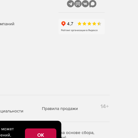
омпаний
14+
Правила продажи
циальности
e может
редоставления информации на основе сбора,
OK
ений,
рритории Российской Федерации)