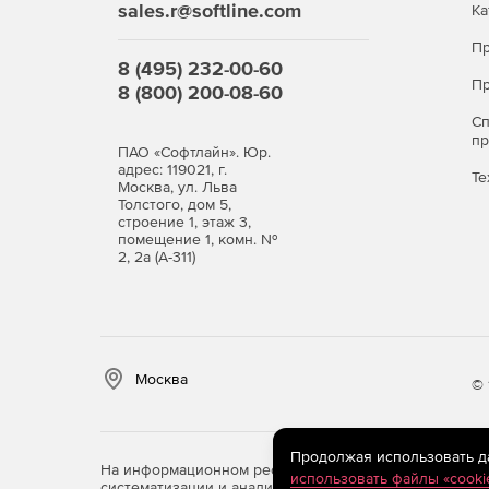
sales.r@softline.com
Ка
Пр
8 (495) 232-00-60
Пр
8 (800) 200-08-60
С
п
ПАО «Софтлайн». Юр.
адрес: 119021, г.
Те
Москва, ул. Льва
Толстого, дом 5,
строение 1, этаж 3,
помещение 1, комн. №
2, 2а (А-311)
Москва
© 
Продолжая использовать дан
На информационном ресурсе store.softline.ru примен
использовать файлы «cooki
систематизации и анализа сведений, относящихся к 