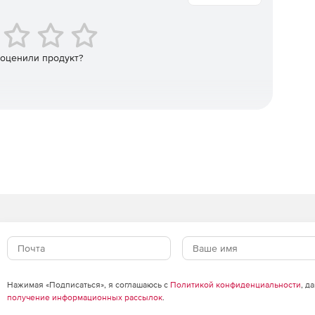
 оценили продукт?
о развертывания клиента на большом количестве
лько файл конфигурации, единожды созданный
ому при импортозамещении нет необходимости в
ильные приложения бесплатно доступны в Google Play,
ера Softline Store по доступной цене.
Нажимая «Подписаться», я соглашаюсь с
Политикой конфиденциальности
, д
получение информационных рассылок
.