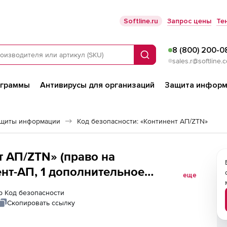
Softline.ru
Запрос цены
Те
8 (800) 200-0
Поиск
sales.r@softline.
ограммы
Антивирусы для организаций
Защита информ
ащиты информации
Код безопасности: «Континент АП/ZTN»
т АП/ZTN» (право на
нт-АП, 1 дополнительное
еще
КЗИ Континент-АП к СД
ер Код безопасности
ная лицензия
Скопировать ссылку