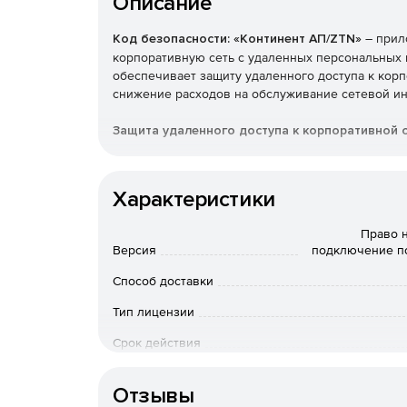
Описание
Код безопасности: «Континент АП/ZTN»
– прил
корпоративную сеть с удаленных персональных
обеспечивает защиту удаленного доступа к кор
снижение расходов на обслуживание сетевой ин
Защита удаленного доступа к корпоративной 
Обмен данными с сотрудниками, работающими уд
подключение к информационным ресурсам орган
Характеристики
ГОСТ.
Право 
Подключение небольшого офиса к корпоратив
Версия
подключение по
Расходы на сетевую инфраструктуру в офисе из 
Способ доставки
подключения к общему домену через Континент 
Тип лицензии
доступа до входа пользователя в ОС.
Срок действия
Контроль внешней среды
Тип организации
Континент ZTN клиент контролирует соответстви
Отзывы
Это значительно сокращает вероятность прони