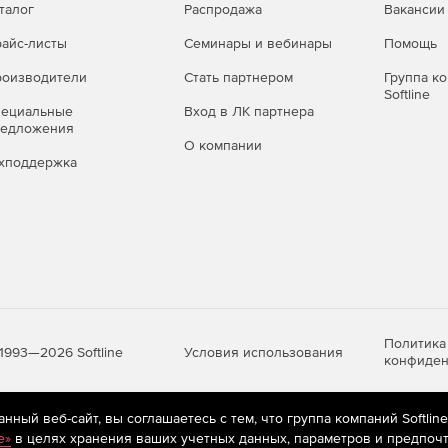
талог
Распродажа
Вакансии
айс-листы
Семинары и вебинары
Помощь
оизводители
Стать партнером
Группа к
Softline
пециальные
Вход в ЛК партнера
редложения
О компании
хподдержка
Политика
Условия использования
1993—2026 Softline
конфиден
ный веб-сайт, вы соглашаетесь с тем, что группа компаний Softlin
яются
рекомендательные технологии
(информационные технологии п
e»
в целях хранения ваших учетных данных, параметров и предпочт
предпочтениям пользователей сети «Интернет», находящихся на те