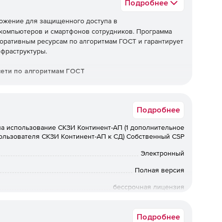
Подробнее
ожение для защищенного доступа в
 компьютеров и смартфонов сотрудников. Программа
поративным ресурсам по алгоритмам ГОСТ и гарантирует
фраструктуры.
сети по алгоритмам ГОСТ
аленно или находящимися в командировке, а также их
изации защищены в соответствии с криптоалгоритмами
Подробнее
на использование СКЗИ Континент-АП (1 дополнительное
ной инфраструктуре
льзователя СКЗИ Континент-АП к СД) Собственный CSP
нескольких сотрудников могут быть снижены за счет
Электронный
АП, который устанавливает соединение с сервером
Полная версия
бессрочная лицензия
Коммерческая
е удаленного рабочего места политике безопасности.
Подробнее
кновения злоумышленника в ИТ инфраструктуру через