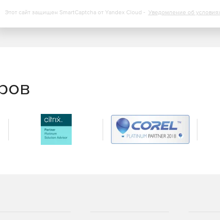
Этот сайт защищен SmartCaptcha от Yandex Cloud -
Уведомление об условия
еров