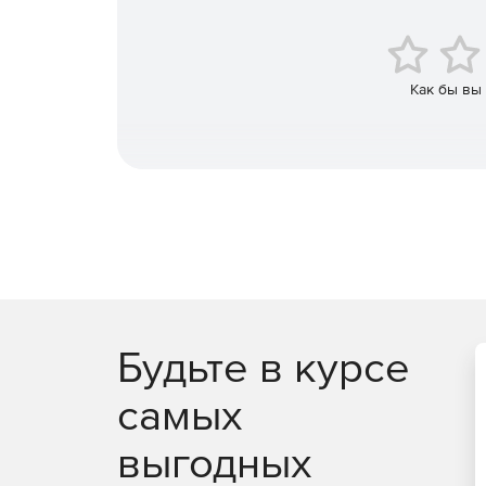
взломанный удаленный компьютер.
Быстрый старт
Как бы вы
В Континент АП предусмотрено все для быстрог
новых устройств – для настройки необходим то
администратором.
Простой и привычный доступ со всех ОС
Сервер доступа не учитывает ОС клиента, поэт
покупке новых лицензий на подключение, а моб
Huawei AppGallery и Apple AppStore.
Купите «Континент АП/ZTN» у официального дил
Будьте в курсе
самых
выгодных