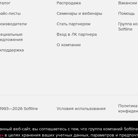
талог
Распродажа
Вакансии
айс-листы
Семинары и вебинары
Помощь
оизводители
Стать партнером
Группа к
Softline
пециальные
Вход в ЛК партнера
редложения
О компании
хподдержка
Политика
Условия использования
1993—2026 Softline
конфиден
ный веб-сайт, вы соглашаетесь с тем, что группа компаний Softlin
яются
рекомендательные технологии
(информационные технологии п
e»
в целях хранения ваших учетных данных, параметров и предпочт
предпочтениям пользователей сети «Интернет», находящихся на те