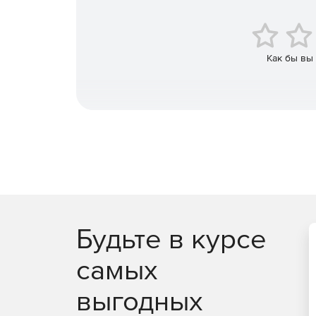
взломанный удаленный компьютер.
Быстрый старт
Как бы вы
В Континент АП предусмотрено все для быстрог
новых устройств – для настройки необходим то
администратором.
Простой и привычный доступ со всех ОС
Сервер доступа не учитывает ОС клиента, поэт
покупке новых лицензий на подключение, а моб
Huawei AppGallery и Apple AppStore.
Купите «Континент АП/ZTN» у официального дил
Будьте в курсе
самых
выгодных