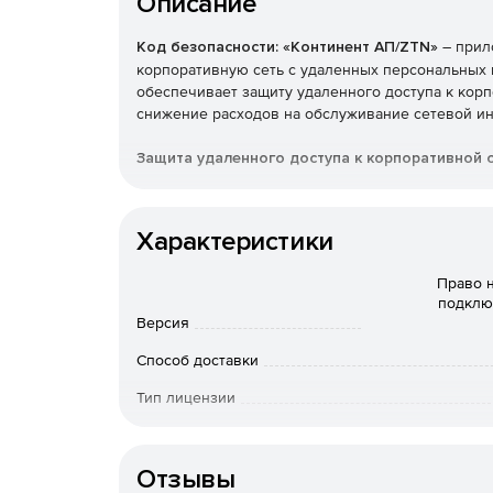
Описание
Код безопасности: «Континент АП/ZTN»
– прил
корпоративную сеть с удаленных персональных
обеспечивает защиту удаленного доступа к кор
снижение расходов на обслуживание сетевой ин
Защита удаленного доступа к корпоративной 
Обмен данными с сотрудниками, работающими уд
подключение к информационным ресурсам орган
Характеристики
ГОСТ.
Право 
Подключение небольшого офиса к корпоратив
подклю
Версия
Расходы на сетевую инфраструктуру в офисе из 
подключения к общему домену через Континент 
Способ доставки
доступа до входа пользователя в ОС.
Тип лицензии
Контроль внешней среды
Срок действия
Континент ZTN клиент контролирует соответстви
Тип организации
Отзывы
Это значительно сокращает вероятность прони