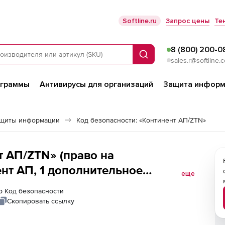
Softline.ru
Запрос цены
Те
8 (800) 200-0
Поиск
sales.r@softline.
ограммы
Антивирусы для организаций
Защита информ
ащиты информации
Код безопасности: «Континент АП/ZTN»
т АП/ZTN» (право на
нт АП, 1 дополнительное
еще
КЗИ Континент-АП к СД, с правом
ер Код безопасности
P 4.0), Электронная лицензия
Скопировать ссылку