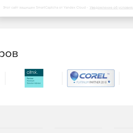
Этот сайт защищен SmartCaptcha от Yandex Cloud -
Уведомление об условия
еров