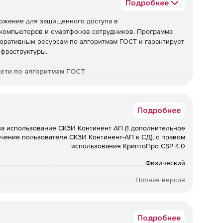
Подробнее
ожение для защищенного доступа в
 компьютеров и смартфонов сотрудников. Программа
поративным ресурсам по алгоритмам ГОСТ и гарантирует
фраструктуры.
сети по алгоритмам ГОСТ
аленно или находящимися в командировке, а также их
изации защищены в соответствии с криптоалгоритмами
Подробнее
на использование СКЗИ Континент АП (1 дополнительное
ной инфраструктуре
чение пользователя СКЗИ Континент-АП к СД), с правом
использования КриптоПро CSP 4.0
нескольких сотрудников могут быть снижены за счет
АП, который устанавливает соединение с сервером
Физический
Полная версия
бессрочная лицензия
е удаленного рабочего места политике безопасности.
Коммерческая
Подробнее
кновения злоумышленника в ИТ инфраструктуру через