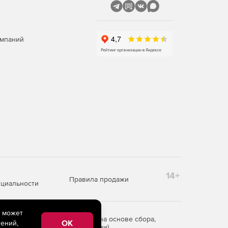
омпаний
14+
Правила продажи
циальности
e может
редоставления информации на основе сбора,
OK
ений,
рритории Российской Федерации)