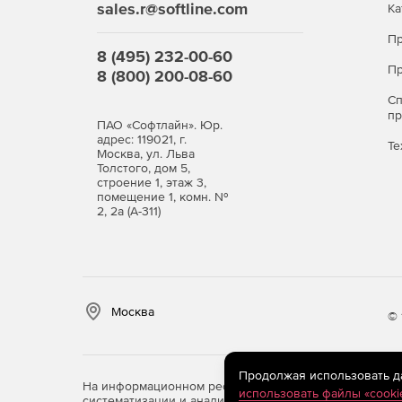
sales.r@softline.com
Ка
Пр
8 (495) 232-00-60
Пр
8 (800) 200-08-60
С
п
ПАО «Софтлайн». Юр.
адрес: 119021, г.
Те
Москва, ул. Льва
Толстого, дом 5,
строение 1, этаж 3,
помещение 1, комн. №
2, 2а (А-311)
Москва
© 
Продолжая использовать дан
На информационном ресурсе store.softline.ru примен
использовать файлы «cooki
систематизации и анализа сведений, относящихся к 