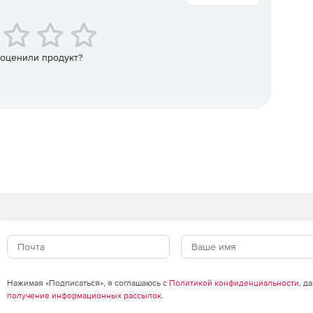
 оценили продукт?
о развертывания клиента на большом количестве
лько файл конфигурации, единожды созданный
ому при импортозамещении нет необходимости в
ильные приложения бесплатно доступны в Google Play,
ера Softline Store по доступной цене.
Нажимая «Подписаться», я соглашаюсь с
Политикой конфиденциальности
, д
получение информационных рассылок
.