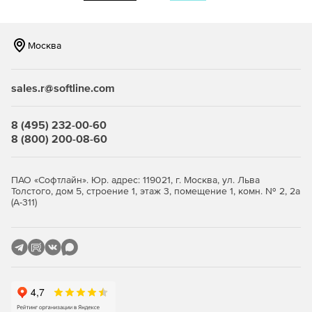
Репутационная база URL-адресов «Лаборатории
Касперского» для защиты от воздействия
вредоносных сайтов.
Москва
Поддержка динамической, статической и Multicast-
маршрутизации.
sales.r@softline.com
Дистанционное обновление компонентов комплекса
8 (495) 232-00-60
(системное ПО и база решающих правил).
8 (800) 200-08-60
ПАО «Софтлайн». Юр. адрес: 119021, г. Москва, ул. Льва
Толстого, дом 5, строение 1, этаж 3, помещение 1, комн. № 2, 2а
(А-311)