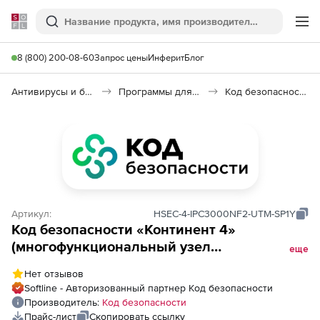
Softline
Поиск
Ме
8 (800) 200-08-60
Запрос цены
Инферит
Блог
Антивирусы и безопасность
Программы для защиты информации
Код безопасности: «Континент 4»
Артикул:
HSEC-4-IPC3000NF2-UTM-SP1Y
Код безопасности «Континент 4»
(многофункциональный узел
еще
безопасности, UTM), Платформа
Нет отзывов
IPC3000NF2
Softline - Авторизованный партнер Код безопасности
Производитель:
Код безопасности
Прайс-лист
Скопировать ссылку