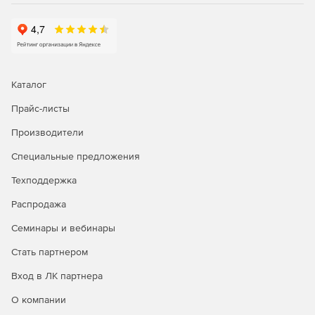
электронной подписью и ее проверки. Метка получается
от источника точного времени по протоколу NTP.
Сбор списков отозванных сертификатов
Для обеспечения правильности используемых при
Каталог
формировании и проверки подписи сертификатов в ПАК
Прайс-листы
Jinn-Server предусмотрена возможность сбора от
удостоверяющих центров (УЦ), выдавших сертификаты,
Производители
списков отозванных сертификатов (СОС) с помощью
компонента «Сервис архивирования СОС».
Специальные предложения
Техподдержка
Распродажа
Семинары и вебинары
Стать партнером
Вход в ЛК партнера
О компании