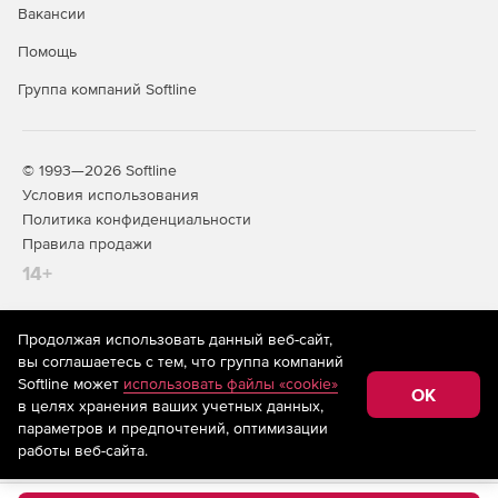
Вакансии
Помощь
Группа компаний Softline
© 1993—2026 Softline
Условия использования
Политика конфиденциальности
Правила продажи
14+
Продолжая использовать данный веб-сайт,
На информационном ресурсе store.softline.ru применяются
вы соглашаетесь с тем, что группа компаний
рекомендательные технологии
(информационные технологии
Softline может
использовать файлы «cookie»
предоставления информации на основе сбора,
OK
в целях хранения ваших учетных данных,
систематизации и анализа сведений, относящихся к
предпочтениям пользователей сети «Интернет»,
параметров и предпочтений, оптимизации
находящихся на территории Российской Федерации)
работы веб-сайта.