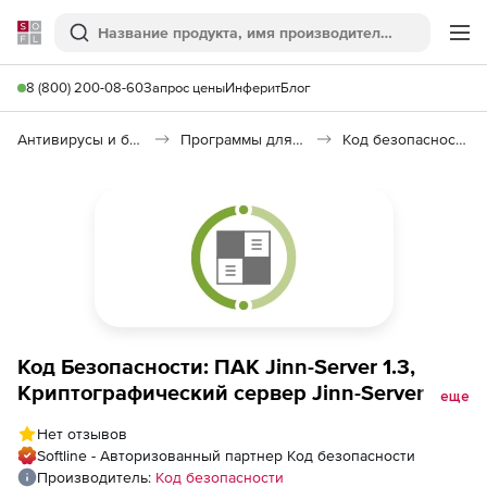
Softline
Поиск
Ме
8 (800) 200-08-60
Запрос цены
Инферит
Блог
Антивирусы и безопасность
Программы для защиты информации
Код безопасности: Jinn-Server
Код Безопасности: ПАК Jinn-Server 1.3,
Криптографический сервер Jinn-Server с
еще
Сертификатом ФСБ, СКЗИ КС2 (лицензия),
Нет отзывов
Платформа IPC3000
Softline - Авторизованный партнер Код безопасности
Производитель:
Код безопасности