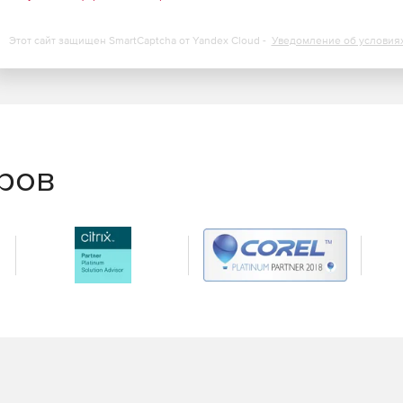
Этот сайт защищен SmartCaptcha от Yandex Cloud -
Уведомление об условия
ри формировании и проверки подписи сертификатов в
ора от удостоверяющих центров (УЦ), выдавших
 (СОС) с помощью компонента «Сервис архивирования
еров