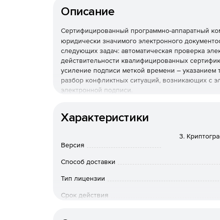
Описание
Сертифицированный программно-аппаратный к
юридически значимого электронного документоо
следующих задач: автоматическая проверка эле
действительности квалифицированных сертифик
усиление подписи меткой времени – указанием
разбор конфликтных ситуаций, возникающих с 
электронной подписи.
Основные возможности:
Характеристики
Снижение нагрузки на серверы приложений
3. Криптогр
Версия
Jinn-Server автоматизирует проверку и формир
нагрузку на серверы приложений. Удовлетворяе
Способ доставки
Для обеспечения отказоустойчивости и необход
Тип лицензии
поддерживает кластеризацию.
Срок действия
Формирование и проверка электронной подп
Тип организации
Jinn-Server предназначен для автоматического