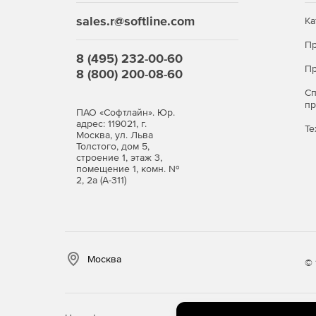
sales.r@softline.com
Ка
Пр
8 (495) 232-00-60
Пр
8 (800) 200-08-60
С
п
ПАО «Софтлайн». Юр.
адрес: 119021, г.
Те
Москва, ул. Льва
Толстого, дом 5,
строение 1, этаж 3,
помещение 1, комн. №
2, 2а (А-311)
Москва
© 