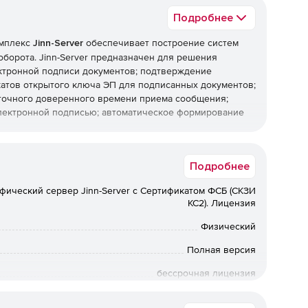
Подробнее
омплекс
Jinn-Server
обеспечивает построение систем
борота. Jinn-Server предназначен для решения
ктронной подписи документов; подтверждение
атов открытого ключа ЭП для подписанных документов;
 точного доверенного времени приема сообщения;
электронной подписью; автоматическое формирование
Подробнее
афический сервер Jinn-Server с Сертификатом ФСБ (СКЗИ
КС2). Лицензия
ование электронной подписи, существенно снижая
т самым высоким требованиям по производительности.
Физический
имой клиенту производительности ПАК Jinn-Server
Полная версия
бессрочная лицензия
иси
Коммерческая
 формирования и проверки электронной подписи