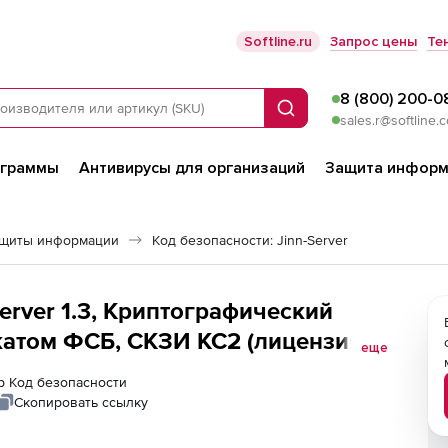
Softline.ru
Запрос цены
Те
8 (800) 200-0
Поиск
sales.r@softline.
ограммы
Антивирусы для организаций
Защита информ
ащиты информации
Код безопасности: Jinn-Server
erver 1.3, Криптографический
катом ФСБ, СКЗИ КС2 (лицензия),
еще
ер Код безопасности
Скопировать ссылку