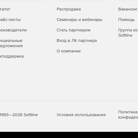
талог
Распродажа
Вакансии
айс-листы
Семинары и вебинары
Помощь
оизводители
Стать партнером
Группа к
Softline
пециальные
Вход в ЛК партнера
редложения
О компании
хподдержка
Политика
Условия использования
1993—2026 Softline
конфиден