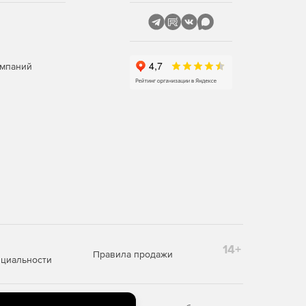
омпаний
14+
Правила продажи
циальности