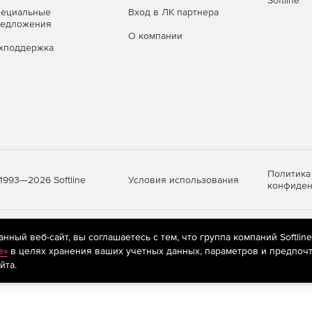
Softline
пециальные
Вход в ЛК партнера
редложения
О компании
хподдержка
Политика
Условия использования
1993—2026 Softline
конфиден
яются
рекомендательные технологии
(информационные технологии п
ный веб-сайт, вы соглашаетесь с тем, что группа компаний Softlin
предпочтениям пользователей сети «Интернет», находящихся на те
e»
в целях хранения ваших учетных данных, параметров и предпочт
йта.