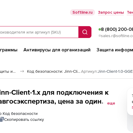
Softline.ru
Запрос цены
Те
8 (800) 200-0
Поиск
sales.r@softline.
ограммы
Антивирусы для организаций
Защита информ
Программы для защиты информации
Код безопасности: Jinn-Client для подключения к ФАУ «Главгосэкспертиза»
Артикул:
Jinn-Client-1.0-GG
nn-Client-1.x для подключения к
вгосэкспертиза, цена за один
еще
ер Код безопасности
Скопировать ссылку