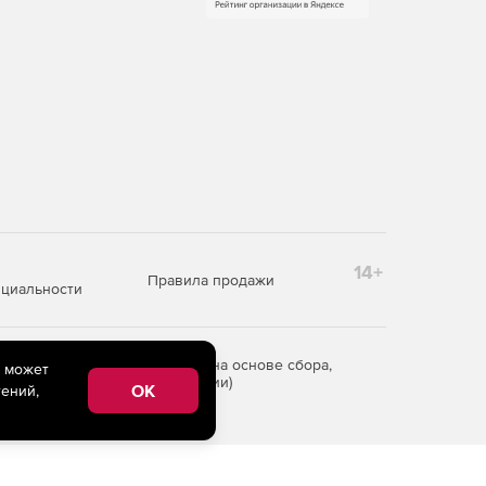
14+
Правила продажи
циальности
редоставления информации на основе сбора,
e может
рритории Российской Федерации)
OK
ений,