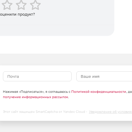
 оценили продукт?
Нажимая «Подписаться», я соглашаюсь с
Политикой конфиденциальности
, д
получение информационных рассылок
.
Этот сайт защищен SmartCaptcha от Yandex Cloud -
Уведомление об условия