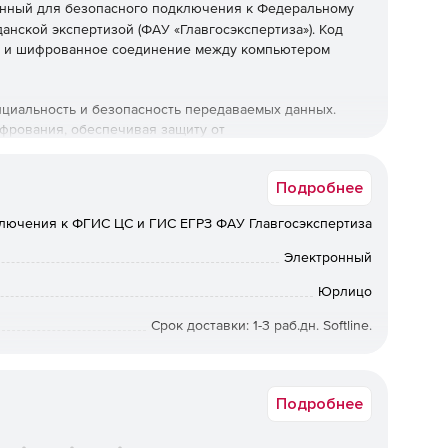
танный для безопасного подключения к Федеральному
анской экспертизой (ФАУ «Главгосэкспертиза»). Код
ое и шифрованное соединение между компьютером
енциальность и безопасность передаваемых данных.
фрования, обеспечивая защиту от
рмации. Код безопасности Jinn-Client также
о позволяет гарантировать, что только правильно
Подробнее
ключения к ФГИС ЦС и ГИС ЕГРЗ ФАУ Главгосэкспертиза
ятным пользовательским интерфейсом, который
ючения и взаимодействовать с функциональностью ФАУ
Электронный
озможность передавать данные в режиме реального
 Главгосэкспертизы.
Юрлицо
Срок доставки: 1-3 раб.дн. Softline.
ние для организаций или индивидуальных
и надежное подключение к ФАУ «Главгосэкспертиза».
t-1.0-GGEx1+Jinn-Client-1.x-Diskx1+TLS2-TS-KC1x1+CRPC-EC-1x1
д безопасности Jinn-Client обеспечивает защиту
ективному взаимодействию с системой
Подробнее