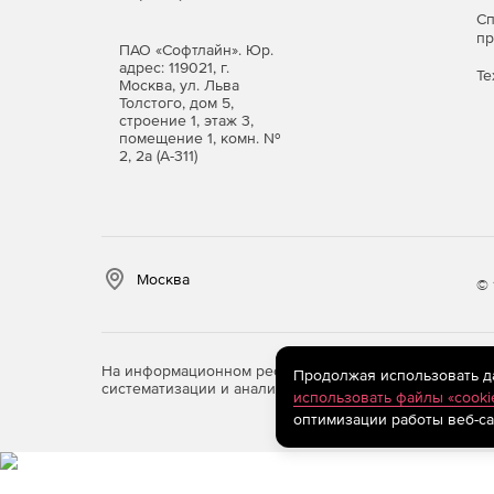
С
п
ПАО «Софтлайн». Юр.
адрес: 119021, г.
Те
Москва, ул. Льва
Толстого, дом 5,
строение 1, этаж 3,
помещение 1, комн. №
2, 2а (А-311)
Москва
© 
На информационном ресурсе store.softline.ru примен
Продолжая использовать дан
систематизации и анализа сведений, относящихся к 
использовать файлы «cooki
оптимизации работы веб-са