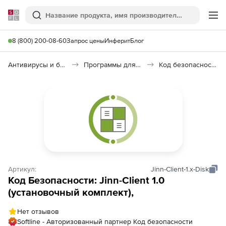
Softline
Поиск
Ме
8 (800) 200-08-60
Запрос цены
Инферит
Блог
Антивирусы и безопасность
Программы для защиты информации
Код безопасности: Jinn-Client 2.0
Артикул:
Jinn-Client-1.x-Disk
Код Безопасности: Jinn-Client 1.0
(установочный комплект),
Нет отзывов
Softline - Авторизованный партнер Код безопасности