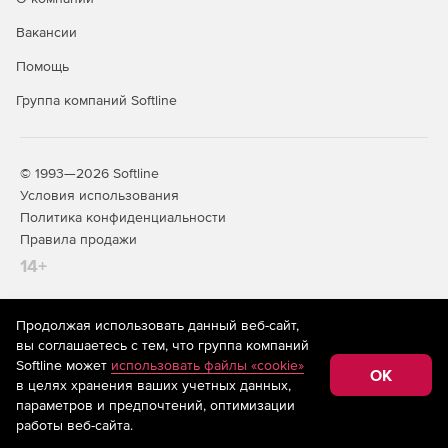
Вакансии
Помощь
Группа компаний Softline
© 1993—2026 Softline
Условия использования
Политика конфиденциальности
Правила продажи
14+
Продолжая использовать данный веб-сайт,
На информационном ресурсе store.softline.ru применяются
вы соглашаетесь с тем, что группа компаний
рекомендательные технологии
(информационные технологии
Softline может
использовать файлы «cookie»
предоставления информации на основе сбора,
OK
в целях хранения ваших учетных данных,
систематизации и анализа сведений, относящихся к
предпочтениям пользователей сети «Интернет»,
параметров и предпочтений, оптимизации
находящихся на территории Российской Федерации)
работы веб-сайта.