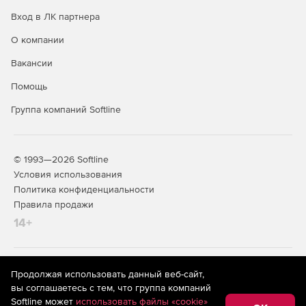
Вход в ЛК партнера
О компании
Вакансии
Помощь
Группа компаний Softline
© 1993—2026 Softline
Условия использования
Политика конфиденциальности
Правила продажи
14+
На информационном ресурсе store.softline.ru применяются
Продолжая использовать данный веб-сайт,
рекомендательные технологии
(информационные технологии
вы соглашаетесь с тем, что группа компаний
предоставления информации на основе сбора,
Softline может
использовать файлы «cookie»
систематизации и анализа сведений, относящихся к