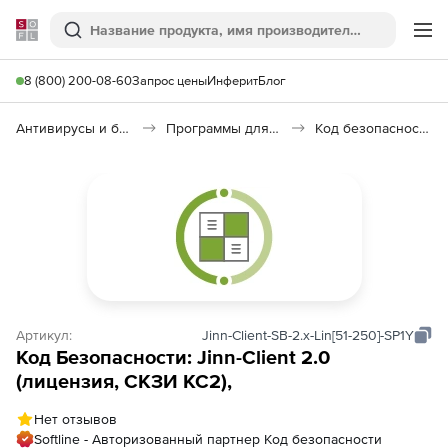
Softline
Поиск
Ме
8 (800) 200-08-60
Запрос цены
Инферит
Блог
Антивирусы и безопасность
Программы для защиты информации
Код безопасности: Jinn-Client 2.0
Артикул:
Jinn-Client-SB-2.x-Lin[51-250]-SP1Y
Код Безопасности: Jinn-Client 2.0
(лицензия, СКЗИ КС2),
Нет отзывов
Softline - Авторизованный партнер Код безопасности