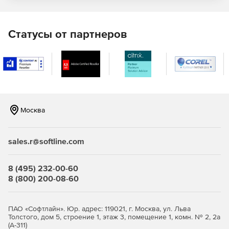
сертификата и генерации ключей электронной подписи.
Купите Jinn-Client у официального дилера Softline
Статусы от партнеров
Store по доступной цене.
Москва
sales.r@softline.com
8 (495) 232-00-60
8 (800) 200-08-60
ПАО «Софтлайн». Юр. адрес: 119021, г. Москва, ул. Льва
Толстого, дом 5, строение 1, этаж 3, помещение 1, комн. № 2, 2а
(А-311)