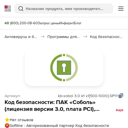
Softline
Поиск
Ме
8 (800) 200-08-60
Запрос цены
Инферит
Блог
Антивирусы и безопасность
Программы для защиты информации
Код безопасности: ПАК «Соболь» 4.0
Артикул:
kb-sobol 3.0 k1 v1[500-1000]-SP1Y
Код безопасности: ПАК «Соболь»
(лицензия версии 3.0, плата PCI),
еще
Количество лицензий. Сертификат ФСТЭК
Нет отзывов
России.
Softline - Авторизованный партнер Код безопасности