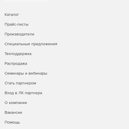
eToken PRO, eToken PRO (Java) и Rutoken S/ RF S.
Гибкий выбор форматов исполнения платы (PCI, PCI-E,
Каталог
Mini PCI-E) и вариантов комплектации.
Прайс-листы
Поддержка файловой системы EXT 4 в ОС семейства
Производители
Linux.
Специальные предложения
Поддержка высокоскоростного режима USB 2.0/3.0
для усиленной идентификации пользователей.
Техподдержка
Распродажа
Новое в версии ПАК «Соболь» 4.0:
Семинары и вебинары
Функционирование в среде UEFI.
Стать партнером
Поддержка разметки диска в формате GPT пзволяет
Вход в ЛК партнера
работать с жесткими дисками объемом более 2 Тб.
О компании
Возможность применения современных
идентификаторов JaCarta, Рутокен ЭЦП: USB-ключи:
Вакансии
JaCarta-2 ГОСТ, JaCarta-2 PKI/ГОСТ, JaCarta SF/ГОСТ,
Помощь
Рутокен ЭЦП 2.0 и Рутокен Lite; смарт-карты: JaCarta-2
ГОСТ, JaCarta-2 PKI/ГОСТ.