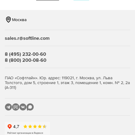
Контроль конфигурации компьютера (PCI-устройств,
ACPI, SMBIOS).
Москва
Сторожевой таймер.
Регистрация попыток доступа к ПЭВМ.
sales.r@softline.com
8 (495) 232-00-60
Достоинства электронного замка «Соболь»:
8 (800) 200-08-60
Наличие сертификатов ФСБ и ФСТЭК России.
ПАО «Софтлайн». Юр. адрес: 119021, г. Москва, ул. Льва
Защита информации, составляющей государственную
Толстого, дом 5, строение 1, этаж 3, помещение 1, комн. № 2, 2а
тайну.
(А-311)
Помощь в построении прикладных
криптографических приложений.
Простота в установке, настройке и эксплуатации.
Поддержка идентификаторов iButton, iKey 2032,