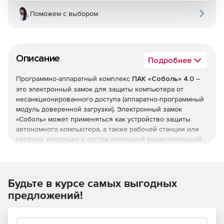
Поможем с выбором
Описание
Подробнее
Программно-аппаратный комплекс
ПАК «Соболь» 4.0
–
это электронный замок для защиты компьютера от
несанкционированного доступа (аппаратно-программный
модуль доверенной загрузки). Электронный замок
«Соболь» может применяться как устройство защиты
автономного компьютера, а также рабочей станции или
сервера, входящих в состав локальной вычислительной
сети.
Электронный замок «Соболь» применяется для защиты
персональных компьютеров, в том числе десктопов,
Будьте в курсе самых выгодных
ноутбуков, ультрабуков, а также серверов и ряда
предложений!
специализированных устройств (криптографических
шлюзов, маршрутизаторов и т. д.). Обновленная версия
ПАК «Соболь» поддерживает работу с ОС Windows 8 и