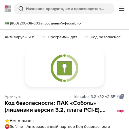
Softline
Поиск
Ме
8 (800) 200-08-60
Запрос цены
Инферит
Блог
Антивирусы и безопасность
Программы для защиты информации
Код безопасности: ПАК «Соболь» 4.0
Артикул:
kb-sobol 3.2 k52 v2-SP1Y
Код безопасности: ПАК «Соболь»
(лицензия версии 3.2, плата PCI-E),
еще
Исполнение 2. Количество комплектов
Нет отзывов
Softline - Авторизованный партнер Код безопасности