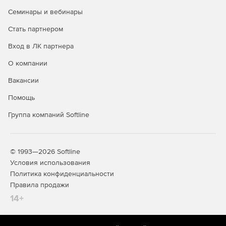
Семинары и вебинары
Поддержка разметки диска в формате GPT пзволяет
Стать партнером
работать с жесткими дисками объемом более 2 Тб.
Вход в ЛК партнера
Возможность применения современных
идентификаторов JaCarta, Рутокен ЭЦП: USB-ключи:
О компании
JaCarta-2 ГОСТ, JaCarta-2 PKI/ГОСТ, JaCarta SF/ГОСТ,
Рутокен ЭЦП 2.0 и Рутокен Lite; смарт-карты: JaCarta-2
Вакансии
ГОСТ, JaCarta-2 PKI/ГОСТ.
Помощь
Поддержка 64-битной архитектуры.
Группа компаний Softline
© 1993—2026 Softline
Условия использования
Политика конфиденциальности
Правила продажи
14+