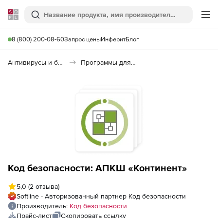
Softline
Поиск
Ме
8 (800) 200-08-60
Запрос цены
Инферит
Блог
Антивирусы и безопасность
Программы для защиты информации
Код безопасности: АПКШ «Континент»
5,0
(2 отзыва)
Softline - Авторизованный партнер Код безопасности
Производитель:
Код безопасности
Прайс-лист
Скопировать ссылку