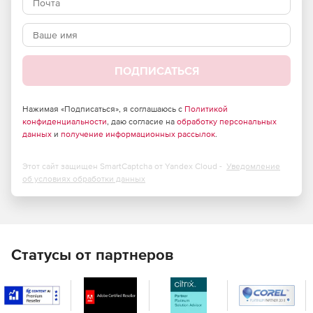
применяемыми в СЗИ от НСД Secret Net. Надежные и
проверенные механизмы защиты используются на
сотнях тысяч компьютеров в более чем 15 000
организаций.
ПОДПИСАТЬСЯ
Антивирусная защита
Защита от вредоносных исполняемых файлов на
рабочих станциях и серверах с возможностью
Нажимая «Подписаться», я соглашаюсь с
Политикой
сканирования и запуска заданий по расписанию, а
конфиденциальности
, даю согласие на
обработку персональных
данных
также по требованию администратора или
и
получение информационных рассылок
.
пользователя.
Этот сайт защищен SmartCaptcha от Yandex Cloud -
Уведомление
Межсетевое экранирование
об условиях обработки данных
Контроль сетевой активности компьютера и
фильтрация большого числа протоколов в
соответствии с заданными политиками, в том числе на
уровне отдельных приложений, пользователей или
групп пользователей. Подпись сетевого трафика для
Статусы от партнеров
защиты от подделки и перехвата внутри локальной
сети. Автоматическая генерация правил с их
интеллектуальным сложением в режиме обучения
межсетевого экрана.