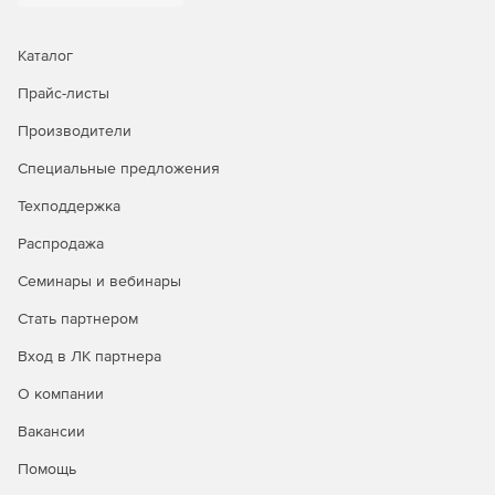
использованием сертификатов x.509.
Шифрование контейнеров
Каталог
Шифрование контейнеров любого размера по
алгоритму ГОСТ 28147-89 обеспечивает защиту
Прайс-листы
данных в случае несанкционированного доступа к
Производители
носителям информации, их утери или кражи.
Размещение шифрованных контейнеров на жестком
Специальные предложения
диске или на съемном носителе. Использование
аппаратных идентификаторов для хранения ключевой
Техподдержка
информации.
Распродажа
Централизованное развертывание, управление и
Семинары и вебинары
мониторинг
В Secret Net Studio простота развертывания
Стать партнером
обеспечивается централизованной установкой
Вход в ЛК партнера
продукта на все рабочие станции контролируемого
домена. Настройка сквозных и групповых политик для
О компании
всех механизмов защиты осуществляется с
использованием единого агента безопасности.
Вакансии
Помощь