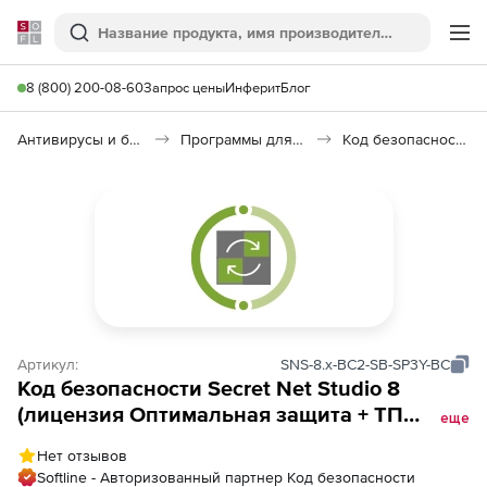
Softline
Поиск
Ме
8 (800) 200-08-60
Запрос цены
Инферит
Блог
Антивирусы и безопасность
Программы для защиты информации
Код безопасности: Secret Net Studio 8
Артикул:
SNS-8.x-BC2-SB-SP3Y-BC
Код безопасности Secret Net Studio 8
(лицензия Оптимальная защита + ТП
еще
уровня Базовый), на 3 года. Количество
Нет отзывов
лицензий
Softline - Авторизованный партнер Код безопасности