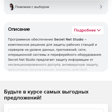
Поможем с выбором
Описание
Подробнее
Программное обеспечение
Secret Net Studio
–
комплексное решение для защиты рабочих станций и
серверов на уровне данных, приложений, сети,
операционной системы и периферийного оборудования.
Secret Net Studio предлагает защиту информации от
несанкционированного доступа, антивирусную защиту,
межсетевое экранирование, контроль действий
приложений и защиту от сетевых атак, шифрование
контейнеров, создание защищенного соединения с
удаленными компьютерами и многое другое.
Основные возможности:
Будьте в курсе самых выгодных
предложений!
Защита информации от несанкционированного
доступа
Защита от НСД обеспечивается механизмами,