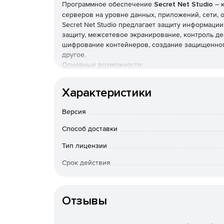
Программное обеспечение
Secret Net Studio
– 
серверов на уровне данных, приложений, сети,
Secret Net Studio предлагает защиту информаци
защиту, межсетевое экранирование, контроль де
шифрование контейнеров, создание защищенног
другое.
Основные возможности:
Защита информации от несанкционированн
Характеристики
Защита от НСД обеспечивается механизмами
проверенные механизмы защиты используютс
Версия
организаций.
Способ доставки
Антивирусная защита
Тип лицензии
Защита от вредоносных исполняемых файлов
сканирования и запуска заданий по расписа
Срок действия
пользователя.
Тип организации
Межсетевое экранирование
Отзывы
Контроль сетевой активности компьютера и 
с заданными политиками, в том числе на ур
пользователей. Подпись сетевого трафика д