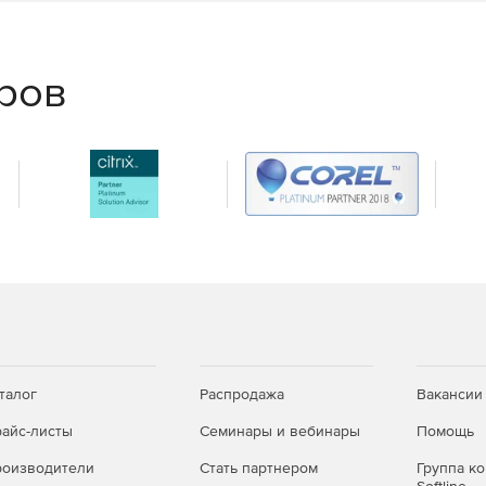
ключевой информации.
ние и мониторинг
еров
 обеспечивается централизованной установкой продукта
мена. Настройка сквозных и групповых политик для
спользованием единого агента безопасности.
талог
Распродажа
Вакансии
айс-листы
Семинары и вебинары
Помощь
оизводители
Стать партнером
Группа к