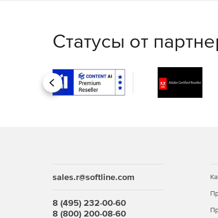
аппаратных идентификаторов для хранения 
Централизованное развертывание, управле
Статусы от партн
В Secret Net Studio простота развертывания
на все рабочие станции контролируемого до
всех механизмов защиты осуществляется с и
Назад
sales.r@softline.com
Ка
Пр
8 (495) 232-00-60
Пр
8 (800) 200-08-60