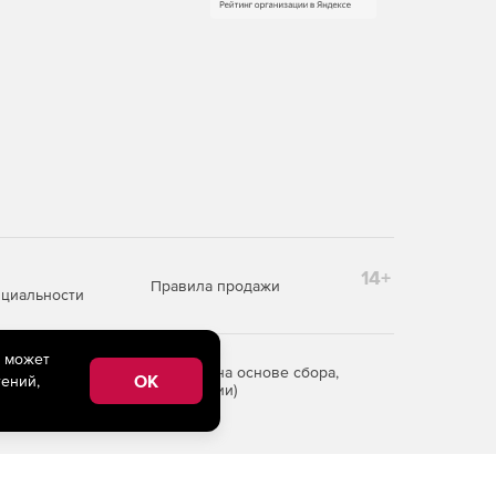
14+
Правила продажи
циальности
e может
редоставления информации на основе сбора,
OK
ений,
рритории Российской Федерации)