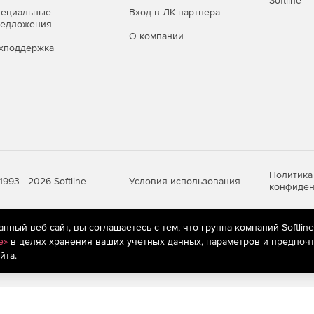
Softline
пециальные
Вход в ЛК партнера
редложения
О компании
хподдержка
Политика
Условия использования
1993—2026 Softline
конфиден
ный веб-сайт, вы соглашаетесь с тем, что группа компаний Softlin
яются
рекомендательные технологии
(информационные технологии п
e»
в целях хранения ваших учетных данных, параметров и предпочт
предпочтениям пользователей сети «Интернет», находящихся на те
йта.