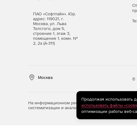
С
п
ПАО «Софтлайн». Юр.
адрес: 119021, г.
Те
Москва, ул. Льва
Толстого, дом 5,
строение 1, этаж 3,
помещение 1, комн. №
2, 2а (А-311)
Москва
© 
Продолжая использовать дан
На информационном ресурсе store.softline.ru примен
использовать файлы «cooki
систематизации и анализа сведений, относящихся к 
оптимизации работы веб-са