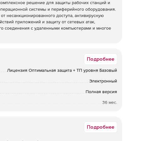
комплексное решение для защиты рабочих станций и
 операционной системы и периферийного оборудования.
и от несанкционированного доступа, антивирусную
йствий приложений и защиту от сетевых атак,
о соединения с удаленными компьютерами и многое
ого доступа
Подробнее
, применяемыми в СЗИ от НСД Secret Net. Надежные и
я на сотнях тысяч компьютеров в более чем 15 000
Лицензия Оптимальная защита + ТП уровня Базовый
Электронный
Полная версия
 на рабочих станциях и серверах с возможностью
нию, а также по требованию администратора или
36 мес.
Коммерческая
фильтрация большого числа протоколов в соответствии
Подробнее
овне отдельных приложений, пользователей или групп
ля защиты от подделки и перехвата внутри локальной