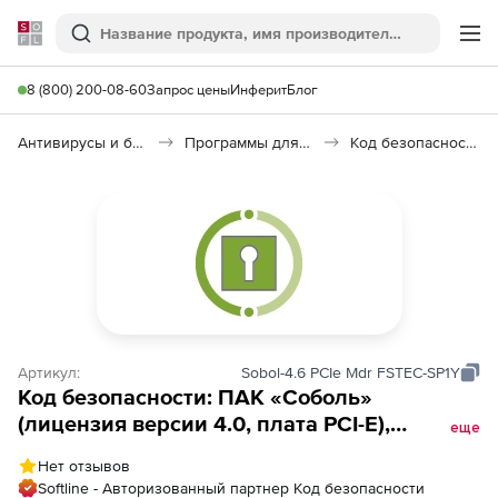
Softline
Поиск
Ме
8 (800) 200-08-60
Запрос цены
Инферит
Блог
Антивирусы и безопасность
Программы для защиты информации
Код безопасности: ПАК «Соболь» 4.0
Артикул:
Sobol-4.6 PCIe Mdr FSTEC-SP1Y
Код безопасности: ПАК «Соболь»
(лицензия версии 4.0, плата PCI-E),
еще
Количество комплектов. Релиз 4.6, c
Нет отзывов
российским микроконтроллером Миландр,
Softline - Авторизованный партнер Код безопасности