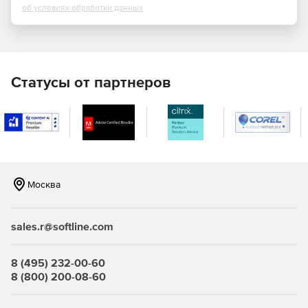
об условиях обработки данных
Аутентификация пользователей.
Блокировка загрузки ОС со съемных носителей.
Контроль целостности программной среды.
Статусы от партнеров
Контроль целостности системного реестра Windows.
Контроль конфигурации компьютера (PCI-устройств,
ACPI, SMBIOS).
Сторожевой таймер.
Москва
Регистрация попыток доступа к ПЭВМ.
sales.r@softline.com
Достоинства электронного замка «Соболь»:
8 (495) 232-00-60
Наличие сертификатов ФСБ и ФСТЭК России.
8 (800) 200-08-60
Защита информации, составляющей государственную