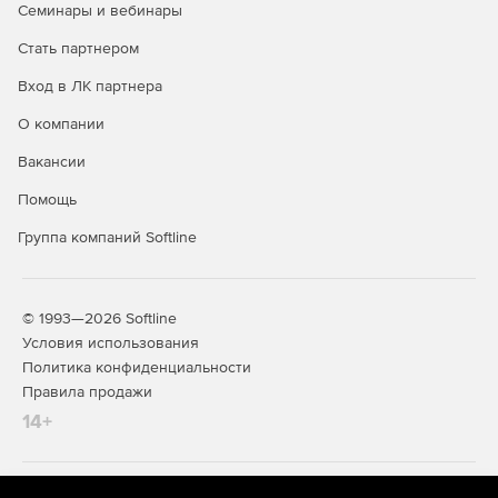
Семинары и вебинары
Поддержка разметки диска в формате GPT пзволяет
Стать партнером
работать с жесткими дисками объемом более 2 Тб.
Вход в ЛК партнера
Возможность применения современных
идентификаторов JaCarta, Рутокен ЭЦП: USB-ключи:
О компании
JaCarta-2 ГОСТ, JaCarta-2 PKI/ГОСТ, JaCarta SF/ГОСТ,
Рутокен ЭЦП 2.0 и Рутокен Lite; смарт-карты: JaCarta-2
Вакансии
ГОСТ, JaCarta-2 PKI/ГОСТ.
Помощь
Поддержка 64-битной архитектуры.
Группа компаний Softline
© 1993—2026 Softline
Условия использования
Политика конфиденциальности
Правила продажи
14+