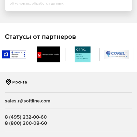
об условиях обработки данных
Аутентификация пользователей.
Блокировка загрузки ОС со съемных носителей.
Контроль целостности программной среды.
Статусы от партнеров
Контроль целостности системного реестра Windows.
Контроль конфигурации компьютера (PCI-устройств,
ACPI, SMBIOS).
Сторожевой таймер.
Москва
Регистрация попыток доступа к ПЭВМ.
sales.r@softline.com
Достоинства электронного замка «Соболь»:
8 (495) 232-00-60
Наличие сертификатов ФСБ и ФСТЭК России.
8 (800) 200-08-60
Защита информации, составляющей государственную