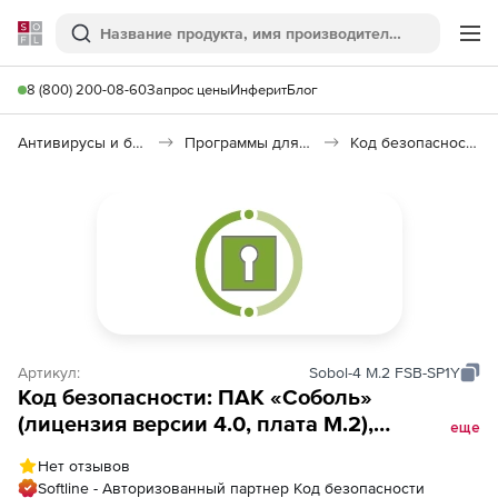
Softline
Поиск
Ме
8 (800) 200-08-60
Запрос цены
Инферит
Блог
Антивирусы и безопасность
Программы для защиты информации
Код безопасности: ПАК «Соболь» 4.0
Артикул:
Sobol-4 M.2 FSB-SP1Y
Код безопасности: ПАК «Соболь»
(лицензия версии 4.0, плата M.2),
еще
Количество комплектов. Сертификат ФСБ
Нет отзывов
России
Softline - Авторизованный партнер Код безопасности