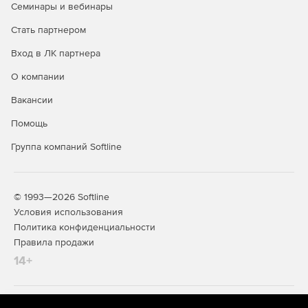
Семинары и вебинары
Поддержка разметки диска в формате GPT пзволяет
Стать партнером
работать с жесткими дисками объемом более 2 Тб.
Вход в ЛК партнера
Возможность применения современных
идентификаторов JaCarta, Рутокен ЭЦП: USB-ключи:
О компании
JaCarta-2 ГОСТ, JaCarta-2 PKI/ГОСТ, JaCarta SF/ГОСТ,
Рутокен ЭЦП 2.0 и Рутокен Lite; смарт-карты: JaCarta-2
Вакансии
ГОСТ, JaCarta-2 PKI/ГОСТ.
Помощь
Поддержка 64-битной архитектуры.
Группа компаний Softline
© 1993—2026 Softline
Условия использования
Политика конфиденциальности
Правила продажи
14+