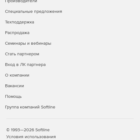
Производители
Графическое отображение модели разбора запросов
Специальные предложения
и ответов веб-сервера.
Техподдержка
Мониторинг и управление защитой нескольких
Распродажа
приложений из единой консоли.
Семинары и вебинары
Графическое отображение и редактирование правил
принятия решений.
Стать партнером
Вход в ЛК партнера
Вывод обобщенной статистики в режиме реального
времени.
О компании
Агрегирование и приоритизация данных о событиях
Вакансии
ИБ.
Помощь
Автоматическое оповещение оператора о событиях
Группа компаний Softline
ИБ.
Ролевая модель доступа в консоль управления.
© 1993—2026 Softline
Аудит действий оператора WAF в консоли
Условия использования