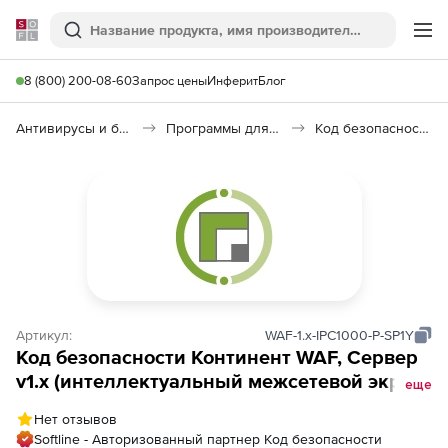
Softline
Поиск
Ме
8 (800) 200-08-60
Запрос цены
Инферит
Блог
Антивирусы и безопасность
Программы для защиты информации
Код безопасности: Континент WAF
Артикул:
WAF-1.x-IPC1000-P-SP1Y
Код безопасности Континент WAF, Сервер
v1.x (интеллектуальный межсетевой экран,
еще
ИМЭ), Платформа IPC1000. Версия
Нет отзывов
Профессиональная
Softline - Авторизованный партнер Код безопасности