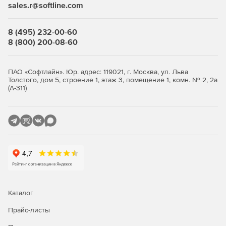
sales.r@softline.com
SQL-инъекции.
Cross Site Scripting.
8 (495) 232-00-60
8 (800) 200-08-60
Cross Site Request Forgery.
Обнаружение аномалий как в запросах, так и в
ПАО «Софтлайн». Юр. адрес: 119021, г. Москва, ул. Льва
ответах веб-сервера.
Толстого, дом 5, строение 1, этаж 3, помещение 1, комн. № 2, 2а
(А-311)
Обнаружение аномалий на основе модели работы
приложения.
Совпадение с моделью.
Отклонение от модели.
Обнаружение аномалий внутри вложенных данных,
передаваемых по протоколу HTTP/HTTPS.
Каталог
Обнаружение bruteforce-атак.
Прайс-листы
Управление и мониторинг