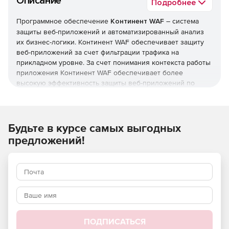
Описание
Подробнее
Программное обеспечение
Континент WAF
– система
защиты веб-приложений и автоматизированный анализ
их бизнес-логики. Континент WAF обеспечивает защиту
веб-приложений за счет фильтрации трафика на
прикладном уровне. За счет понимания контекста работы
приложения Континент WAF обеспечивает более
высокую эффективность защиты веб-приложений по
сравнению с традиционными средствами защиты IТ-
инфраструктурами – межсетевыми экранами и
средствами обнаружения вторжений.
Будьте в курсе самых выгодных
Анализ трафика
предложений!
Гибкая настройка моделей работы приложений.
Валидация протокола HTTP.
Синтаксический анализ запросов и ответов.
Определение бизнес-логики приложения.
ПОДПИСАТЬСЯ