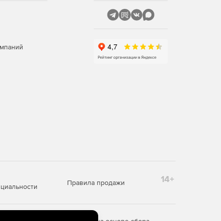
омпаний
14+
Правила продажи
циальности