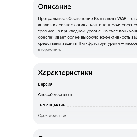
Описание
Программное обеспечение
Континент WAF
– си
анализ их бизнес-логики. Континент WAF обеспе
трафика на прикладном уровне. За счет понима
обеспечивает более высокую эффективность за
средствами защиты IТ-инфраструктурами – межс
вторжений.
Анализ трафика
Характеристики
Гибкая настройка моделей работы приложен
Версия
Валидация протокола HTTP.
Способ доставки
Синтаксический анализ запросов и ответов.
Тип лицензии
Определение бизнес-логики приложения.
Срок действия
Тип организации
Идентификация, аутентификация пользовател