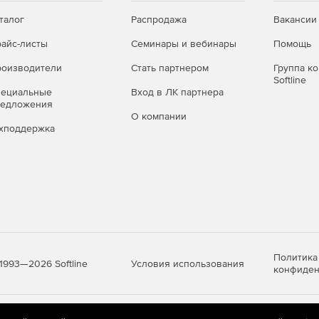
 правил принятия решений.
талог
Распродажа
Вакансии
льного времени.
айс-листы
Семинары и вебинары
Помощь
бытиях ИБ.
оизводители
Стать партнером
Группа к
Softline
пециальные
Вход в ЛК партнера
бытиях ИБ.
редложения
О компании
ия.
хподдержка
равления.
og.
Политика
Условия использования
1993—2026 Softline
конфиден