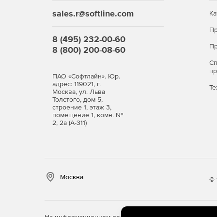
Графическое отображение и редактирование
sales.r@softline.com
Ка
Вывод обобщенной статистики в режиме реа
Пр
8 (495) 232-00-60
Агрегирование и приоритизация данных о со
Пр
8 (800) 200-08-60
С
Автоматическое оповещение оператора о со
п
ПАО «Софтлайн». Юр.
адрес: 119021, г.
Ролевая модель доступа в консоль управлен
Те
Москва, ул. Льва
Толстого, дом 5,
строение 1, этаж 3,
Аудит действий оператора WAF в консоли уп
помещение 1, комн. №
2, 2а (А-311)
Интеграция в SIEM-систему по протоколу sysl
Москва
© 