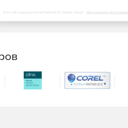
Этот сайт защищен SmartCaptcha от Yandex Cloud -
Уведомление об условия
в ответах веб-сервера.
аботы приложения.
еров
нных, передаваемых по протоколу HTTP/HTTPS.
просов и ответов веб-сервера.
их приложений из единой консоли.