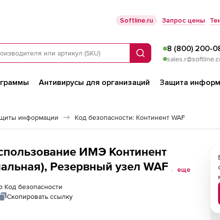
Softline.ru
Запрос цены
Те
8 (800) 200-0
Поиск
sales.r@softline.
ограммы
Антивирусы для организаций
Защита информ
ащиты информации
Код безопасности: Континент WAF
использование ИМЭ Континент
альная), Резервный узел WAF до
еще
ер Код безопасности
Скопировать ссылку