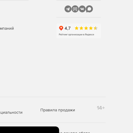
омпаний
14+
Правила продажи
циальности