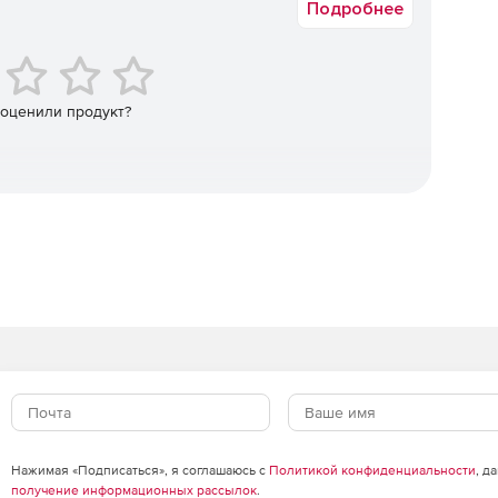
Подробнее
 периодичностью, а также записывает звук с
 проходят постобработку для повышения качества.
 оценили продукт?
Outlook по протоколам POP3 и SMTP, а также
Mail.Ru).
лизирует их содержимое.
ы записанные на внешние носители, а также файлы,
декс.Диск, DropBox и Google Drive.
Нажимая «Подписаться», я соглашаюсь с
Политикой конфиденциальности
, д
 систему и видеонаблюдение. Все прогулы
получение информационных рассылок
.