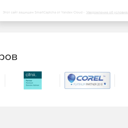
олучает соответствующее уведомление на электронную
Этот сайт защищен SmartCaptcha от Yandex Cloud -
Уведомление об условия
 неактивное время, группирует приложения и сайты по
тивное время для сотрудника или отдела.
име онлайн, контроль опозданий и аномального
еров
ик опоздал на работу или ушел с нее раньше. Можно
 на почту или в Телеграм. Функция анализа
ботник пьян.
 клик
ному компьютеру. При этом не имеет значения,
-сервер гарантирует быстрое и надежное соединение.