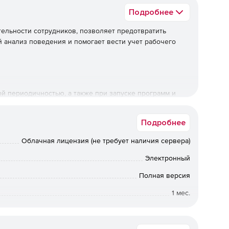
Подробнее
ельности сотрудников, позволяет предотвратить
й анализ поведения и помогает вести учет рабочего
й периодичностью, а также при запуске программ и
Подробнее
Облачная лицензия (не требует наличия сервера)
рые были запущены, и сайты, которые были открыты.
 по категориям и времени работы с ними.
Электронный
Полная версия
1 мес.
й с клавиатуры текст для последующего анализа.
отключена для конкретного пользователя или группы
Коммерческая