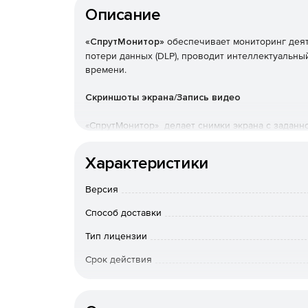
Описание
«СпрутМонитор»
обеспечивает мониторинг деят
потери данных (DLP), проводит интеллектуальны
времени.
Скриншоты экрана/Запись видео
«СпрутМонитор» делает снимки экрана с заданно
открытии новых сайтов.
Характеристики
Мониторинг программ и сайтов
Версия
«СпрутМонитор» фиксирует все программы, кото
Программы и сайты автоматически группируются
Способ доставки
Кейлоггер
Тип лицензии
Срок действия
Фиксирует нажатые клавиши, сохраняя набранны
Данная функция, как и все прочие, может быть 
Тип организации
пользователей.