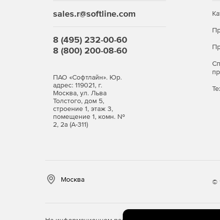
Можно с легкостью ограничить работу с програм
sales.r@softline.com
Ка
Профиль настроек можно создать для конкретного
Пр
Анализ рисков
8 (495) 232-00-60
Пр
8 (800) 200-08-60
Функционал DLP системы позволяет анализиров
С
комплекте с программой уже имеется несколько 
п
ПАО «Софтлайн». Юр.
10 объектов контроля
адрес: 119021, г.
Те
Москва, ул. Льва
Толстого, дом 5,
DLP-система непрерывно отслеживает: нажатые 
строение 1, этаж 3,
обмена, поисковые запросы, снимки экрана (в т
помещение 1, комн. №
переписку в соцсетях, входящую и исходящую поч
2, 2а (А-311)
напечатанные документы.
Отчеты и уведомления
«СпрутМонитор» генерирует и автоматически отп
Москва
© 
сотрудников. Можно настроить ежедневное, еж
Аудит соответствия законодательству и регла