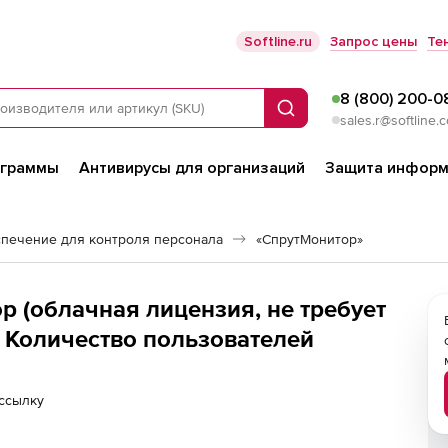
Softline.ru
Запрос цены
Те
8 (800) 200-0
Поиск
sales.r@softline.
ограммы
Антивирусы для организаций
Защита информ
печение для контроля персонала
«СпрутМонитор»
 (облачная лицензия, не требует
. Количество пользователей
ссылку