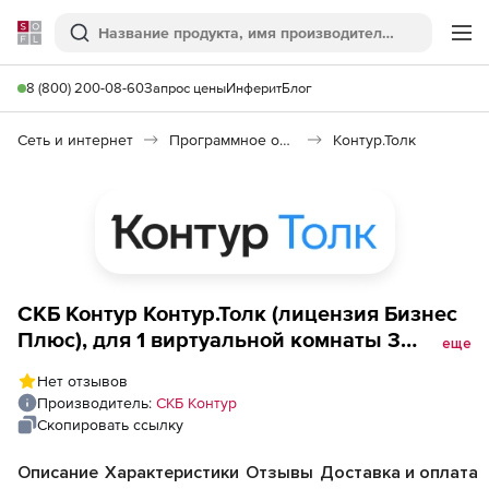
Softline
Поиск
Ме
8 (800) 200-08-60
Запрос цены
Инферит
Блог
Сеть и интернет
Программное обеспечение для онлайн общения
Контур.Толк
СКБ Контур Контур.Толк (лицензия Бизнес
Плюс), для 1 виртуальной комнаты 3
еще
месяца
Нет отзывов
Производитель:
СКБ Контур
Скопировать ссылку
Описание
Характеристики
Отзывы
Доставка и оплата