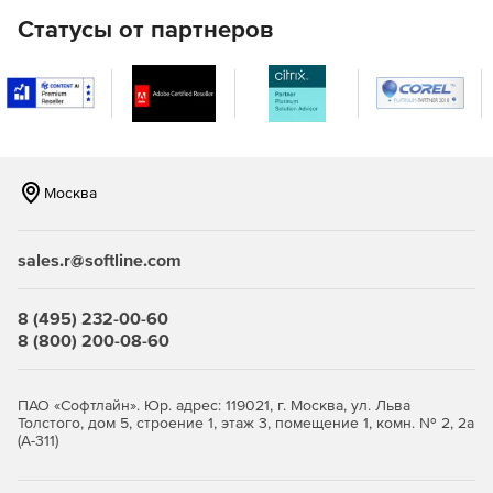
Подключение к встрече за один клик
Статусы от партнеров
Толк интегрируется с календарями организации,
фиксирует встречи в расписании и заранее напоминает о
них. Пригласить коллег на видеовстречу легко – нужно
лишь выбрать их из списка контактов. Подключаться по
прямой ссылке из уведомления быстро и удобно.
Москва
Текстовая расшифровка записей
Толк составляет текстовую расшифровку записи,
sales.r@softline.com
используя технологию распознавания речи для каждого
участника отдельно.
8 (495) 232-00-60
8 (800) 200-08-60
ПАО «Софтлайн». Юр. адрес: 119021, г. Москва, ул. Льва
Толстого, дом 5, строение 1, этаж 3, помещение 1, комн. № 2, 2а
(А-311)