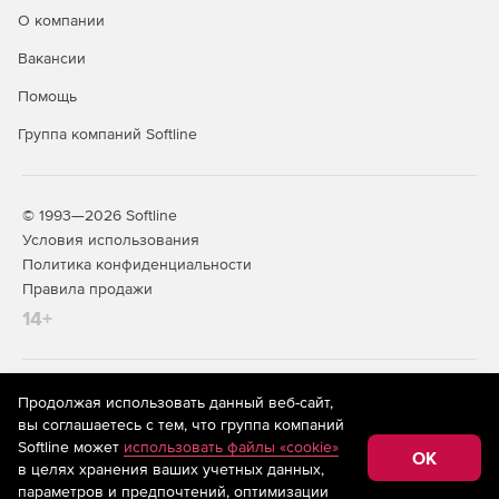
О компании
Вакансии
Помощь
Группа компаний Softline
© 1993—2026 Softline
Условия использования
Политика конфиденциальности
Правила продажи
14+
На информационном ресурсе store.softline.ru применяются
Продолжая использовать данный веб-сайт,
рекомендательные технологии
(информационные технологии
вы соглашаетесь с тем, что группа компаний
предоставления информации на основе сбора,
Softline может
использовать файлы «cookie»
систематизации и анализа сведений, относящихся к
OK
в целях хранения ваших учетных данных,
предпочтениям пользователей сети «Интернет»,
находящихся на территории Российской Федерации)
параметров и предпочтений, оптимизации