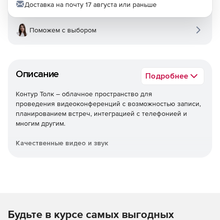
Доставка на почту 17 августа или раньше
Поможем с выбором
Описание
Подробнее
Контур Толк – облачное пространство для
проведения видеоконференций с возможностью записи,
планированием встреч, интеграцией с телефонией и
многим другим.
Качественные видео и звук
Аудио- и видеоконференции в формате HD.
Внешние звонки
Быстрое подключение внешних клиентов и партнеров по
Будьте в курсе самых выгодных
ссылке или номеру телефона без регистрации.