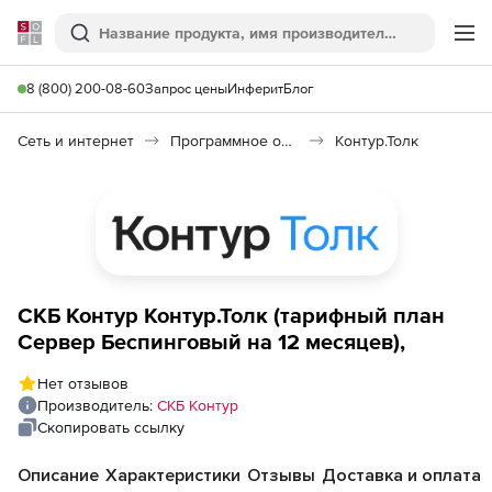
Softline
Поиск
Ме
8 (800) 200-08-60
Запрос цены
Инферит
Блог
Сеть и интернет
Программное обеспечение для онлайн общения
Контур.Толк
СКБ Контур Контур.Толк (тарифный план
Сервер Беспинговый на 12 месяцев),
Нет отзывов
Производитель:
СКБ Контур
Скопировать ссылку
Описание
Характеристики
Отзывы
Доставка и оплата