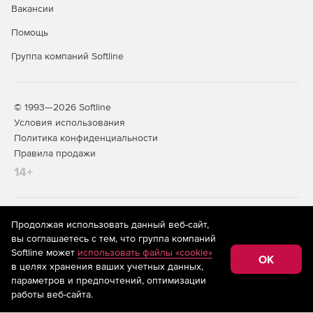
Вакансии
Помощь
Группа компаний Softline
© 1993—2026 Softline
Условия использования
Политика конфиденциальности
Правила продажи
14+
На информационном ресурсе store.softline.ru применяются
Продолжая использовать данный веб-сайт,
рекомендательные технологии
(информационные технологии
вы соглашаетесь с тем, что группа компаний
предоставления информации на основе сбора,
Softline может
использовать файлы «cookie»
систематизации и анализа сведений, относящихся к
OK
в целях хранения ваших учетных данных,
предпочтениям пользователей сети «Интернет»,
находящихся на территории Российской Федерации)
параметров и предпочтений, оптимизации
работы веб-сайта.