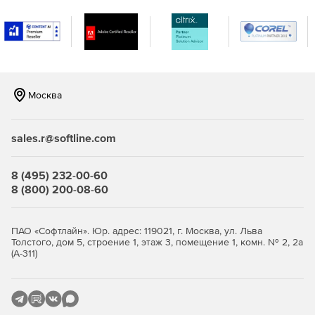
Толк интегрируется с календарями организации,
фиксирует встречи в расписании и заранее напоминает о
них. Пригласить коллег на видеовстречу легко – нужно
лишь выбрать их из списка контактов. Подключаться по
прямой ссылке из уведомления быстро и удобно.
Москва
Текстовая расшифровка записей
Толк составляет текстовую расшифровку записи,
sales.r@softline.com
используя технологию распознавания речи для каждого
участника отдельно.
8 (495) 232-00-60
8 (800) 200-08-60
ПАО «Софтлайн». Юр. адрес: 119021, г. Москва, ул. Льва
Толстого, дом 5, строение 1, этаж 3, помещение 1, комн. № 2, 2а
(А-311)