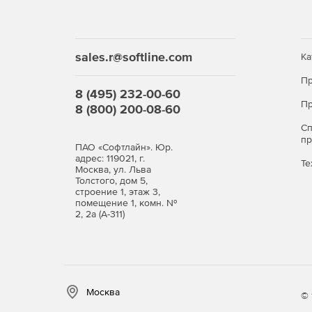
sales.r@softline.com
Ка
Пр
8 (495) 232-00-60
Пр
8 (800) 200-08-60
С
п
ПАО «Софтлайн». Юр.
адрес: 119021, г.
Те
Москва, ул. Льва
Толстого, дом 5,
строение 1, этаж 3,
помещение 1, комн. №
2, 2а (А-311)
Москва
© 