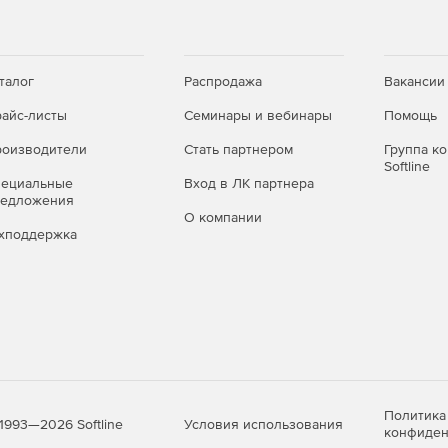
талог
Распродажа
Вакансии
айс-листы
Семинары и вебинары
Помощь
оизводители
Стать партнером
Группа к
Softline
пециальные
Вход в ЛК партнера
редложения
О компании
хподдержка
Политика
Условия использования
1993—2026 Softline
конфиден