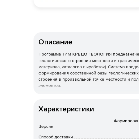
Описание
Программа ТИМ
КРЕДО ГЕОЛОГИЯ
предназначе
геологического строения местности и графическ
материала, каталогов выработок). Система пре
формирования собственной базы геологических 
строения в произвольной точке местности и п
элементов.
ТИМ КРЕДО ГЕОЛОГИЯ используется как самост
геологических изысканиях, а также участвует 
Характеристики
инженерной информации в связке с остальными
геологического обеспечения проектирования п
Формирован
Версия
Параллельная работа
Способ доставки