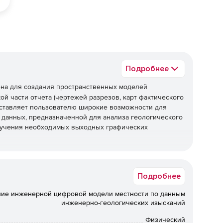
Подробнее
на для создания пространственных моделей
ой части отчета (чертежей разрезов, карт фактического
доставляет пользователю широкие возможности для
данных, предназначенной для анализа геологического
олучения необходимых выходных графических
оятельный программный продукт при инженерно-
в непрерывном автоматизированном цикле обработки
Подробнее
 системами комплекса КРЕДО в качестве
ромышленных, гражданских и транспортных объектов.
ие инженерной цифровой модели местности по данным
инженерно-геологических изысканий
Физический