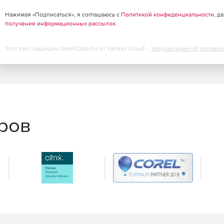
офиля. Оформление выходных графических материалов
ользователь может настроить в соответствии с
Нажимая «Подписаться», я соглашаюсь с
Политикой конфиденциальности
, д
получение информационных рассылок
.
Этот сайт защищен SmartCaptcha от Yandex Cloud -
Уведомление об условия
еров