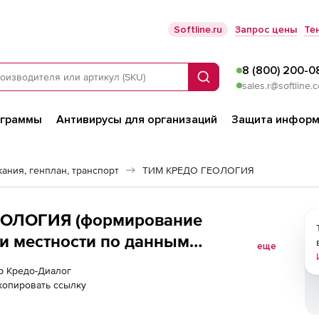
Softline.ru
Запрос цены
Те
8 (800) 200-0
Поиск
sales.r@softline.
ограммы
Антивирусы для организаций
Защита информ
ания, генплан, транспорт
ТИМ КРЕДО ГЕОЛОГИЯ
ЕОЛОГИЯ (формирование
и местности по данным
еще
сканий), версия 2.2
ер Кредо-Диалог
копировать ссылку