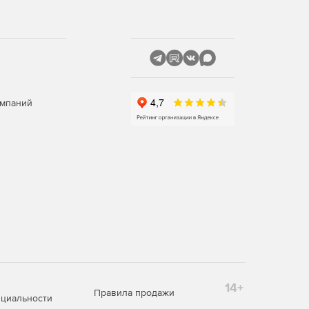
омпаний
14+
Правила продажи
циальности