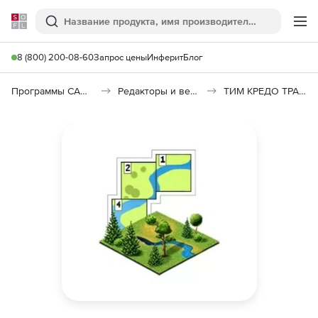
Softline
Поиск
Ме
8 (800) 200-08-60
Запрос цены
Инферит
Блог
Программы САПР и ГИС
Редакторы и векторизаторы
ТИМ КРЕДО ТРАНСФОРМ