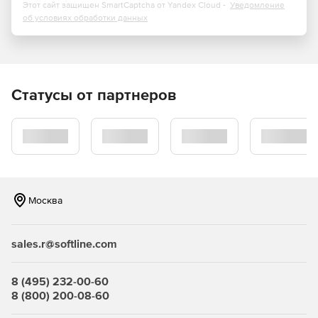
Этот сайт защищен SmartCaptcha от Yandex Cloud -
Уведомление
фрагментов, по относительным (общим) точкам
об условиях обработки данных
фрагментов;
автоматическое распознавание и генерация опорных
точек в местах расположения крестов координатной
сетки на планшетах;
Статусы от партнеров
импорт координат опорных точек с возможностью
быстрого и удобного нанесения на растры, не
имеющие регулярной сетки;
аффинная трансформация растровых файлов для
устранения равномерных линейных искажений;
Москва
кусочно-линейная трансформация растровых
фрагментов;
sales.r@softline.com
при изменении системы координат – автоматический
пересчет координат опорных точек с последующей
8 (495) 232-00-60
трансформацией растра;
8 (800) 200-08-60
выполнение интерполяции цвета пикселей;