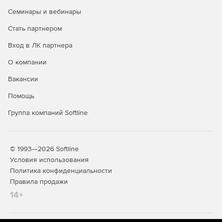
ортокоррекция одиночных космических снимков с
использованием матрицы высот в форматах SRTM
Семинары и вебинары
ASCII, MTW 2000, GeoTIFF, TXT и с возможностью
Стать партнером
учета данных модели геоида EGM 2008;
Вход в ЛК партнера
печать растрового поля или выбранного фрагмента с
разбивкой на листы в выбранном масштабе.
О компании
Вакансии
Помощь
Группа компаний Softline
© 1993—2026 Softline
Условия использования
Политика конфиденциальности
Правила продажи
14+