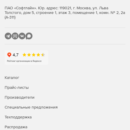
ПАО «Софтлайн». Юр. адрес: 119021, г. Москва, ул. Льва
объединение нескольких фрагментов в единое
Толстого, дом 5, строение 1, этаж 3, помещение 1, комн. № 2, 2а
растровое поле в единой системе координат;
(А-311)
выделение растрового фрагмента из общего
растрового поля;
замена выбранного цвета пикселей на другой цвет;
выполнение цветоделения;
управление прозрачностью фрагментов;
Каталог
повышение качества изображения и удаление шума;
Прайс-листы
извлечение контуров объектов из цветных
изображений для последующей векторизации;
Производители
Специальные предложения
сохранение выбранной области просматриваемого
веб-сервиса в файл с одновременной загрузкой его в
Техподдержка
программу в пользовательской системе координат;
Распродажа