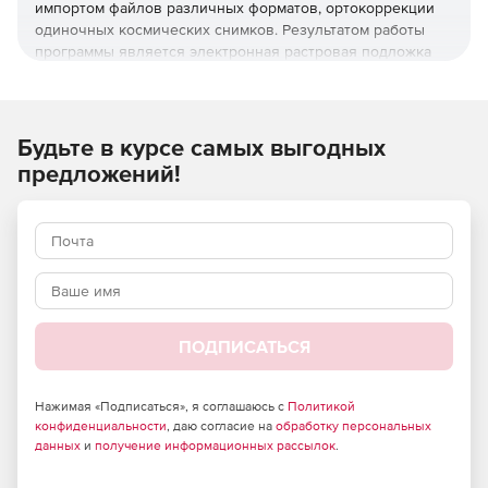
импортом файлов различных форматов, ортокоррекции
одиночных космических снимков. Результатом работы
программы является электронная растровая подложка
для САПР и ГИС.
Программа предлагает разнообразный функционал для
Будьте в курсе самых выгодных
обработки и трансформации в пользовательской системе
предложений!
координат исходных растровых изображений:
поддержка локальной системы координат или систем
координат в проекциях;
задание координат опорных точек в плоских
прямоугольных координатах или градусном
представлении;
ПОДПИСАТЬСЯ
привязка топографических карт в стандартной
разграфке в СК-42 по четырем углам с указанием
Нажимая «Подписаться», я соглашаюсь с
Политикой
номенклатуры листов;
конфиденциальности
, даю согласие на
обработку персональных
данных
и
получение информационных рассылок
.
выполнение трансформации по опорным точкам с
известными координатами и, для стыкуемых