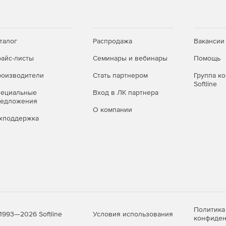
талог
Распродажа
Вакансии
айс-листы
Семинары и вебинары
Помощь
оизводители
Стать партнером
Группа к
Softline
пециальные
Вход в ЛК партнера
редложения
О компании
хподдержка
Политика
Условия использования
1993—2026 Softline
конфиден