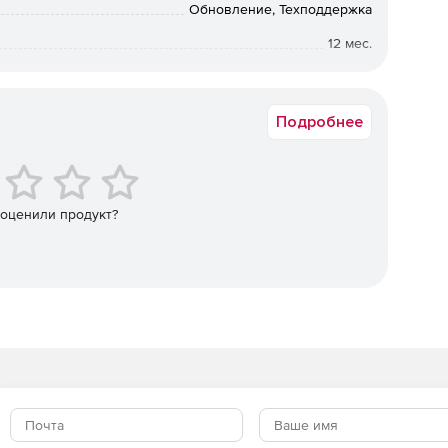
Обновление, Техподдержка
деформаций и осадок.
12 мес.
осадок и плановых деформаций.
Коммерческая
новых деформаций.
Подробнее
ружения.
ти.
 оценили продукт?
садки, коэффициентов аппроксимирующей плоскости.
ДАТ и НИВЕЛИР интерфейс.