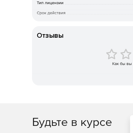
Тип лицензии
совместно с геодезическими наблюдениями 
Срок действия
Расчет абсолютных значений вертикальных 
Тип организации
Расчет скорости вертикальных осадок и пла
Отзывы
Расчет крена фундамента и наклона стен соо
Расчет кривизны деформационной поверхнос
Как бы вы
Расчет средней осадки, неравномерности о
Расчет подкрановых путей.
Расчет деформации башенных сооружений.
Ключевые преимущества:
Будьте в курсе
Привычный для пользователей ТИМ КРЕДО 