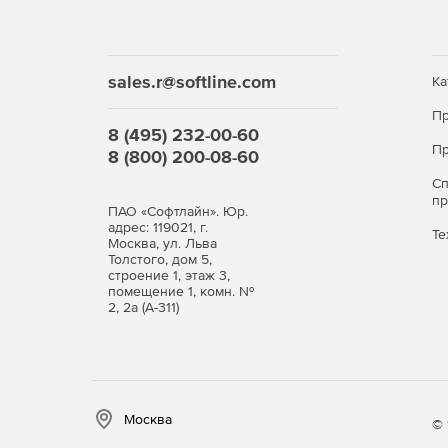
sales.r@softline.com
Ка
Пр
8 (495) 232-00-60
Пр
8 (800) 200-08-60
С
п
ПАО «Софтлайн». Юр.
адрес: 119021, г.
Те
Москва, ул. Льва
Толстого, дом 5,
строение 1, этаж 3,
помещение 1, комн. №
2, 2а (А-311)
Москва
© 