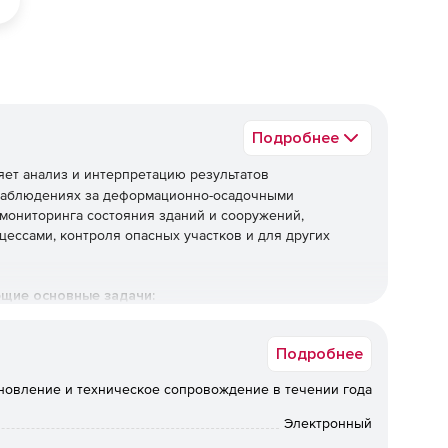
Подробнее
ет анализ и интерпретацию результатов
наблюдениях за деформационно-осадочными
мониторинга состояния зданий и сооружений,
ссами, контроля опасных участков и для других
щие основные задачи:
сотной опорной геодезической сети - контрольных
Подробнее
новление и техническое сопровождение в течении года
смещением деформационно-осадочных марок.
Электронный
 произвольных физических величин, выполненных