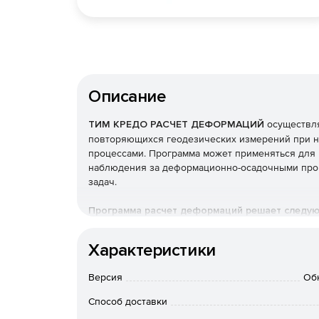
Описание
ТИМ КРЕДО РАСЧЕТ ДЕФОРМАЦИЙ
осуществля
повторяющихся геодезических измерений при 
процессами. Программа может применяться для 
наблюдения за деформационно-осадочными проце
задач.
Программа расчет деформаций решает следую
Анализ устойчивости пунктов плановой и вы
Характеристики
пунктов.
Версия
Об
Анализ результатов циклов наблюдений за 
Способ доставки
Анализ результатов циклических измерений