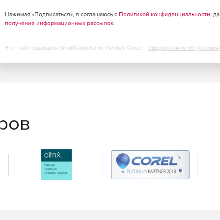
озможность настраиваемого импорта в
Нажимая «Подписаться», я соглашаюсь с
Политикой конфиденциальности
, д
получение информационных рассылок
.
Т и НИВЕЛИР.
Этот сайт защищен SmartCaptcha от Yandex Cloud -
Уведомление об условия
ожек и векторных данных в распространенных
рмации и отображения внешнего вида деформируемого
ментации под требования пользователя и стандарты
еров