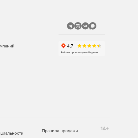
омпаний
14+
Правила продажи
циальности