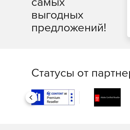
самых
Широкий набор форматов входных данных, в
пользовательских форматах.
выгодных
Полная поддержка форматов ТИМ КРЕДО ДА
предложений!
Возможность использования растровых подл
форматах для облегчения восприятия инфо
объекта.
Возможность настройки форм выходной доку
предприятия.
Статусы от партн
Назад