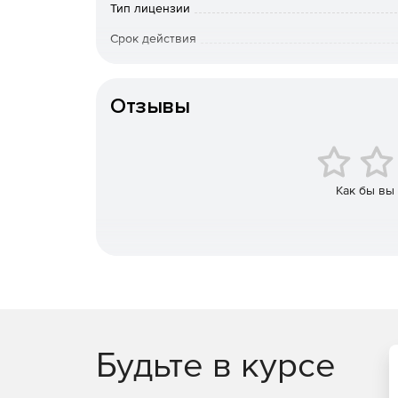
дороги, примечание) и создать проект водопроп
Тип лицензии
активным, произойдет открытие проекта в ТИМ 
Срок действия
водопропускным трубам по данной трассе дорог
Тип организации
Отзывы
Как бы вы
Будьте в курсе