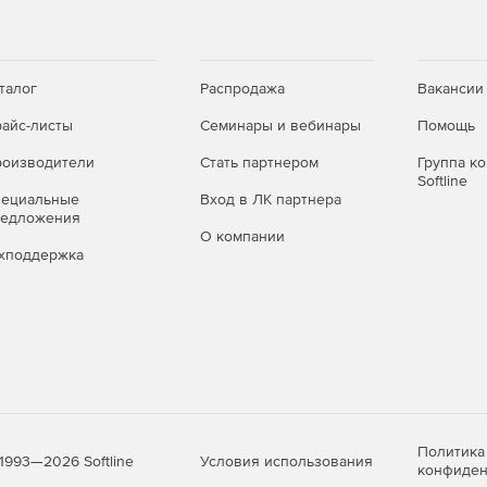
талог
Распродажа
Вакансии
айс-листы
Семинары и вебинары
Помощь
оизводители
Стать партнером
Группа к
Softline
пециальные
Вход в ЛК партнера
редложения
О компании
хподдержка
Политика
Условия использования
1993—2026 Softline
конфиден