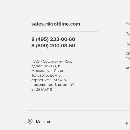
sales.r@softline.com
Ка
Пр
8 (495) 232-00-60
Пр
8 (800) 200-08-60
С
п
ПАО «Софтлайн». Юр.
адрес: 119021, г.
Те
Москва, ул. Льва
Толстого, дом 5,
строение 1, этаж 3,
помещение 1, комн. №
2, 2а (А-311)
Москва
© 