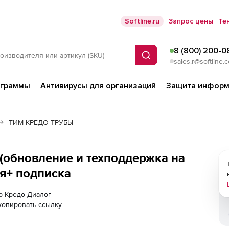
Softline.ru
Запрос цены
Те
8 (800) 200-0
Поиск
sales.r@softline.
ограммы
Антивирусы для организаций
Защита информ
ТИМ КРЕДО ТРУБЫ
обновление и техподдержка на
ая+ подписка
ер Кредо-Диалог
копировать ссылку