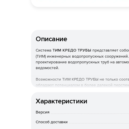
Описание
Система
ТИМ КРЕДО ТРУБЫ
представляет соб
(ТИМ) инженерных водопропускных сооружений.
проектирование водопропускных труб на автом
ведомостей.
Возможности ТИМ КРЕДО ТРУБЫ не только соотв
обладают потенциалом в более далекой перспек
информации, глубине динамических связей, а 
водопропускных труб и их компонентов в состав
Характеристики
Программный продукт позволяет вести проекти
Версия
автомобильной дороге в комплексе ТИМ КРЕДО
меню «Дорога», позволяющая вручную и интерак
Способ доставки
наименование водотока, длина, расход, отверсти