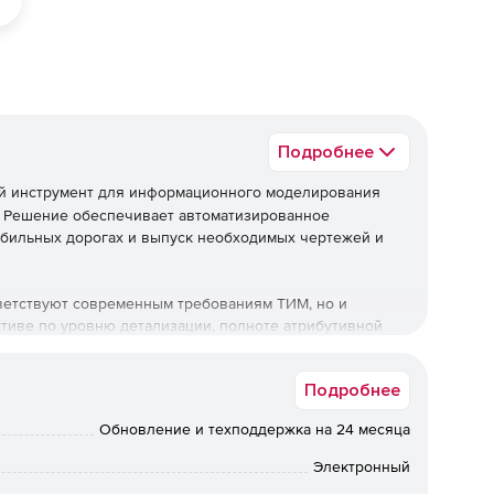
Подробнее
ой инструмент для информационного моделирования
 Решение обеспечивает автоматизированное
обильных дорогах и выпуск необходимых чертежей и
етствуют современным требованиям ТИМ, но и
тиве по уровню детализации, полноте атрибутивной
также контролю информационных моделей
е дорог на всех стадиях их жизненного цикла.
Подробнее
рование водопропускных труб по запроектированной
Обновление и техподдержка на 24 месяца
 ДОРОГИ. Предусмотрена дополнительная команда в
тивно назначить основные характеристики (пикет,
Электронный
е, материал, фундамент, угол пересечения с осью