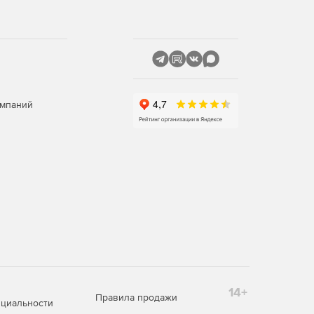
омпаний
14+
Правила продажи
циальности