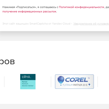
Нажимая «Подписаться», я соглашаюсь с
Политикой конфиденциальности
, д
получение информационных рассылок
.
Этот сайт защищен SmartCaptcha от Yandex Cloud -
Уведомление об условия
еров