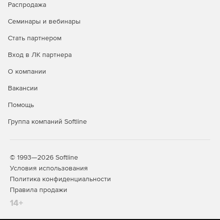
создание матриц высот по облакам точек;
Распродажа
Семинары и вебинары
адаптивное прореживание облака точек и построение
цифровой модели рельефа (ЦМР);
Стать партнером
сохранение и использование пользовательских
Вход в ЛК партнера
параметров алгоритмов и пакетных сценариев
О компании
обработки облаков точек;
Вакансии
распознавание точечных и линейных объектов
ситуации и создание по ним топографических
Помощь
объектов в трехмерном виде (3D), на плоскости (2D), в
Группа компаний Softline
вертикальных сечениях;
автоматический поиск линий электропередачи
(столбы и провода) по облаку точек с последующей
© 1993—2026 Softline
интерактивной проверкой результатов;
Условия использования
Политика конфиденциальности
создание растровых изображений по облакам точек;
Правила продажи
интерактивное распознавание линейных объектов по
14+
растрам, полученным из облаков точек и
ортофотопланам;