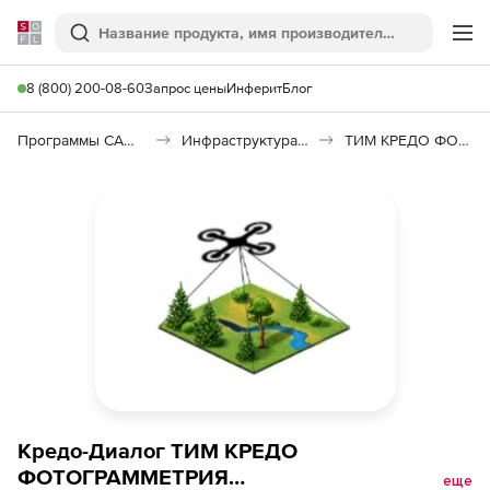
Softline
Поиск
Ме
8 (800) 200-08-60
Запрос цены
Инферит
Блог
Программы САПР и ГИС
Инфраструктура: изыскания, генплан, транспорт
ТИМ КРЕДО ФОТОГРАММЕТРИЯ
Кредо-Диалог ТИМ КРЕДО
ФОТОГРАММЕТРИЯ
еще