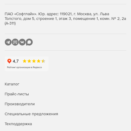
на плоскости (2D) и в вертикальных сечениях;
ПАО «Софтлайн». Юр. адрес: 119021, г. Москва, ул. Льва
трансформация облаков точек по абсолютным и
Толстого, дом 5, строение 1, этаж 3, помещение 1, комн. № 2, 2а
относительным опорным точкам;
(А-311)
работа с целым облаком, выбранной областью или
отдельными его слоями;
измерения по облакам точек в плане, в 3D, в
поперечных разрезах;
фильтрация облака точек по порогу различных
значений, измеренных или вычисленных;
Каталог
расчет нормалей для точек облака;
Прайс-листы
расчет высоты над рельефом для точек облака;
Производители
фильтрация различных видов шумов в облаке точек;
Специальные предложения
выделение (классификация) рельефа;
Техподдержка