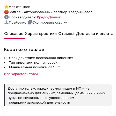
(фотограмметрическая обработка
Нет отзывов
фотоизображений и создание цифровой
Softline - Авторизованный партнер Кредо-Диалог
модели местности по облакам точек),
Производитель:
Кредо-Диалог
версия 1.1
Прайс-лист
Скопировать ссылку
Описание
Характеристики
Отзывы
Доставка и оплата
Коротко о товаре
Срок действия: бессрочная лицензия
Тип лицензии: полная версия
Минимальная покупка: от 1 шт.
Все характеристики
Доступно только юридическим лицам и ИП – не
предназначено для личных, семейных, домашних и иных
нужд, не связанных с осуществлением
предпринимательской деятельности