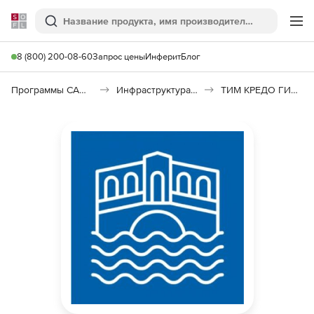
Softline
Поиск
Ме
8 (800) 200-08-60
Запрос цены
Инферит
Блог
Программы САПР и ГИС
Инфраструктура: изыскания, генплан, транспорт
ТИМ КРЕДО ГИДРОЛОГИЯ