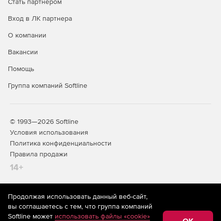
Стать партнером
Вход в ЛК партнера
О компании
Вакансии
Помощь
Группа компаний Softline
© 1993—2026 Softline
Условия использования
Политика конфиденциальности
Правила продажи
14+
Продолжая использовать данный веб-сайт,
На информационном ресурсе store.softline.ru применяются
вы соглашаетесь с тем, что группа компаний
рекомендательные технологии
(информационные технологии
Softline может
использовать файлы «cookie»
предоставления информации на основе сбора,