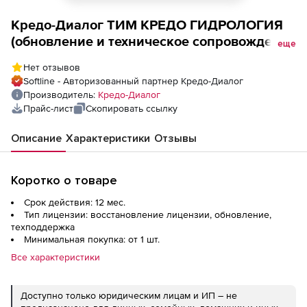
Кредо-Диалог ТИМ КРЕДО ГИДРОЛОГИЯ
(обновление и техническое сопровождение
еще
в течении года, при приобретении
Нет отзывов
отдельно от лицензии ТИМ КРЕДО или при
Softline - Авторизованный партнер Кредо-Диалог
восстановлении права на обновление.),
Производитель:
Кредо-Диалог
цена за 1 лицензию
Прайс-лист
Скопировать ссылку
Описание
Характеристики
Отзывы
Коротко о товаре
Срок действия: 12 мес.
Тип лицензии: восстановление лицензии, обновление,
техподдержка
Минимальная покупка: от 1 шт.
Все характеристики
Доступно только юридическим лицам и ИП – не