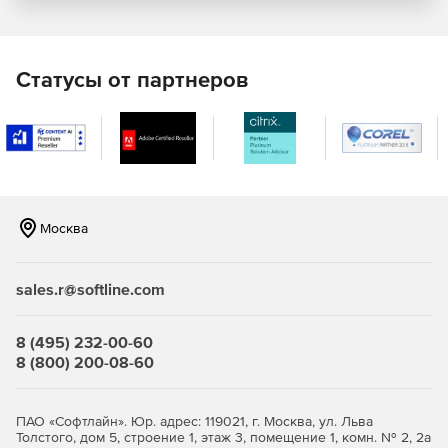
пространственных данных.
Благодаря своей мощной функциональности и удобному
интерфейсу, "ТИМ КРЕДО ГИДРОЛОГИЯ" помогает
Статусы от партнеров
специалистам в области гидрологии эффективно
оценивать и прогнозировать водные ресурсы, что важно
для принятия обоснованных решений в области
водоуправления, охраны водных ресурсов и
предотвращения чрезвычайных ситуаций, связанных с
водным стоком.
Москва
sales.r@softline.com
8 (495) 232-00-60
8 (800) 200-08-60
ПАО «Софтлайн». Юр. адрес: 119021, г. Москва, ул. Льва
Толстого, дом 5, строение 1, этаж 3, помещение 1, комн. № 2, 2а