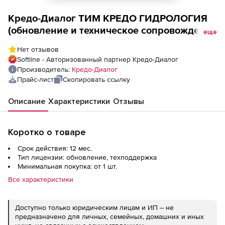
Кредо-Диалог ТИМ КРЕДО ГИДРОЛОГИЯ
(обновление и техническое сопровождение
еще
в течении года, при приобретении вместе с
Нет отзывов
лицензией ТИМ КРЕДО), цена за 1
Softline - Авторизованный партнер Кредо-Диалог
лицензию
Производитель:
Кредо-Диалог
Прайс-лист
Скопировать ссылку
Описание
Характеристики
Отзывы
Коротко о товаре
Срок действия: 12 мес.
Тип лицензии: обновление, техподдержка
Минимальная покупка: от 1 шт.
Все характеристики
Доступно только юридическим лицам и ИП – не
предназначено для личных, семейных, домашних и иных