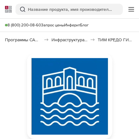
Softline
Поиск
Ме
8 (800) 200-08-60
Запрос цены
Инферит
Блог
Программы САПР и ГИС
Инфраструктура: изыскания, генплан, транспорт
ТИМ КРЕДО ГИДРОЛОГИЯ