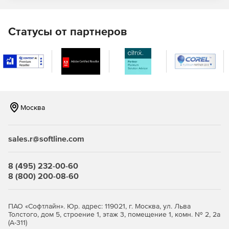
Благодаря своей мощной функциональности и удобному
интерфейсу, "ТИМ КРЕДО ГИДРОЛОГИЯ" помогает
Статусы от партнеров
специалистам в области гидрологии эффективно
оценивать и прогнозировать водные ресурсы, что важно
для принятия обоснованных решений в области
водоуправления, охраны водных ресурсов и
предотвращения чрезвычайных ситуаций, связанных с
водным стоком.
Москва
sales.r@softline.com
8 (495) 232-00-60
8 (800) 200-08-60
ПАО «Софтлайн». Юр. адрес: 119021, г. Москва, ул. Льва
Толстого, дом 5, строение 1, этаж 3, помещение 1, комн. № 2, 2а
(А-311)