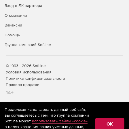
Вход в ЛК партнера
О компании
Вакансии
Помощь
Группа компаний Softline
© 1993—2026 Softline
Условия использования
Политика конфиденциальности
Правила продажи
14+
Продолжая использовать данный веб-сайт,
На информационном ресурсе store.softline.ru применяются
вы соглашаетесь с тем, что группа компаний
рекомендательные технологии
(информационные технологии
Softline может
использовать файлы «cookie»
предоставления информации на основе сбора,
OK
в целях хранения ваших учетных данных,
систематизации и анализа сведений, относящихся к