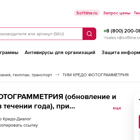
Softline.ru
Запрос цены
Те
8 (800) 200-0
Поиск
sales.r@softline.
ограммы
Антивирусы для организаций
Защита информ
ания, генплан, транспорт
ТИМ КРЕДО ФОТОГРАММЕТРИЯ
ОТОГРАММЕТРИЯ (обновление и
 течении года), при
еще
ицензии ТИМ КРЕДО или при
ер Кредо-Диалог
новление
копировать ссылку