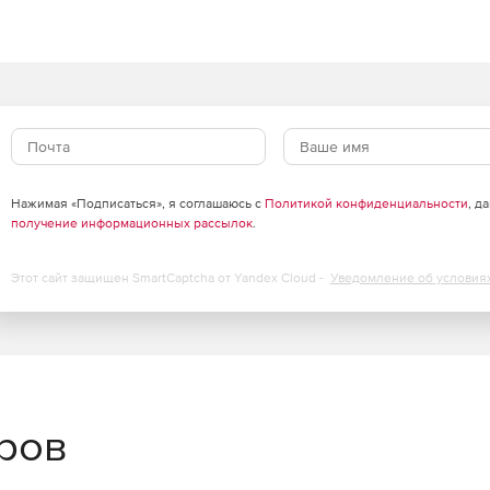
в поперечных разрезах;
ых значений, измеренных или вычисленных;
ка;
Нажимая «Подписаться», я соглашаюсь с
Политикой конфиденциальности
, д
 точек;
получение информационных рассылок
.
Этот сайт защищен SmartCaptcha от Yandex Cloud -
Уведомление об условия
строение цифровой модели рельефа (ЦМР);
их параметров алгоритмов и пакетных сценариев
еров
в ситуации и создание по ним топографических