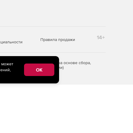
14+
Правила продажи
циальности
редоставления информации на основе сбора,
e может
рритории Российской Федерации)
OK
ений,