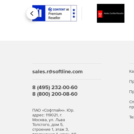
объектов в трехмерном виде (3D), на плоскос
автоматический поиск линий электропередач
Назад
интерактивной проверкой результатов;
создание растровых изображений по облакам
интерактивное распознавание линейных объе
ортофотопланам;
импорт и визуализация 3D моделей в формат
sales.r@softline.com
между узлами и ребрами 3D моделей и облака
Ка
Пр
расчет объемов по облакам точек;
8 (495) 232-00-60
Пр
8 (800) 200-08-60
создание и редактирование топографических
С
выполнении небольших проектов;
п
ПАО «Софтлайн». Юр.
адрес: 119021, г.
создание, редактирование и экспорт в DXF/
Те
Москва, ул. Льва
Толстого, дом 5,
строение 1, этаж 3,
экспорт данных цифровой модели местности 