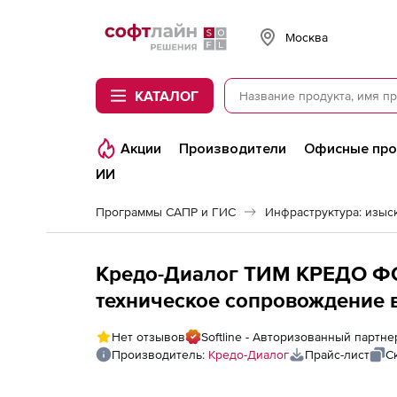
Softline
Москва
КАТАЛОГ
Акции
Производители
Офисные пр
ИИ
Программы САПР и ГИС
Инфраструктура: изыск
Кредо-Диалог ТИМ КРЕДО Ф
техническое сопровождение в
приобретении отдельно от л
Нет отзывов
Softline - Авторизованный партн
восстановлении права на об
Производитель:
Кредо-Диалог
Прайс-лист
С