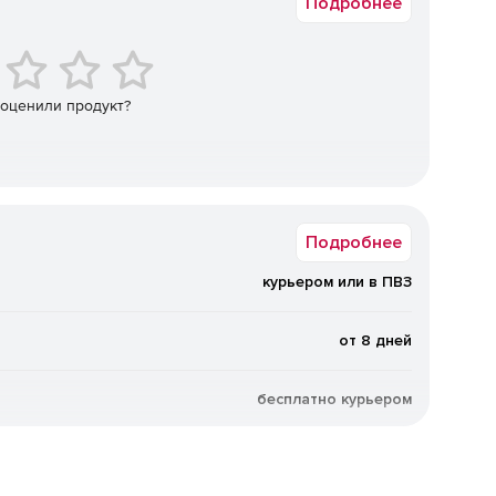
Подробнее
нешних и внутренних параметров ориентирования),
уализации рассчитанной модели;
а для удаления ошибочно определенных точек;
 оценили продукт?
фотограмметрической модели;
фотоплана;
ллеливанием задач между компьютерами в локальной
Подробнее
курьером или в ПВЗ
AS, LAZ, текстовых файлов с настройкой формата, импорт
от 8 дней
 (3D), на плоскости (2D) и в вертикальных сечениях;
бесплатно курьером
м и относительным опорным точкам;
ю или отдельными его слоями;