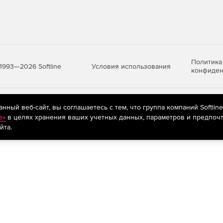
стовых файлов с настройкой формата;
движения в формате TopoXML.
Политика
Условия использования
1993—2026 Softline
конфиден
яются
рекомендательные технологии
(информационные технологии п
ный веб-сайт, вы соглашаетесь с тем, что группа компаний Softlin
предпочтениям пользователей сети «Интернет», находящихся на те
e»
в целях хранения ваших учетных данных, параметров и предпочт
йта.