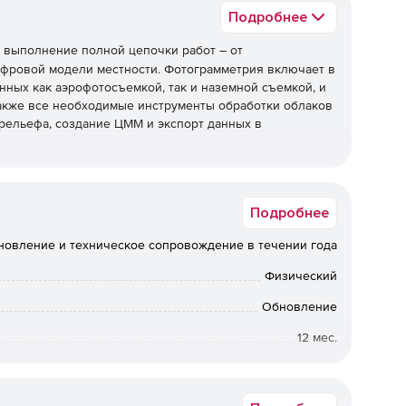
Подробнее
выполнение полной цепочки работ – от
ифровой модели местности. Фотограмметрия включает в
ных как аэрофотосъемкой, так и наземной съемкой, и
также все необходимые инструменты обработки облаков
 рельефа, создание ЦММ и экспорт данных в
т следующие задачи:
Подробнее
атов аэрофотосъемки или фотографий наземной
новление и техническое сопровождение в течении года
ков (координат и углов) из EXIF импортируемых
Физический
Обновление
х точек;
12 мес.
Коммерческая
указанием положения опорных;