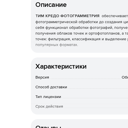
Описание
ТИМ КРЕДО ФОТОГРАММЕТРИЯ
обеспечивает 
фотограмметрической обработки до создания ц
себя функционал обработки фотографий, получен
получения облаков точек и ортофотопланов, а 
точек: фильтрация, классификация и выделение
популярных форматах.
Программа ТИМ КРЕДО ФОТОГРАММЕТРИЯ решае
Характеристики
добавление в проект фотографий – результ
фотограмметрической съемки;
Версия
Об
импорт параметров ориентирования фотосним
Способ доставки
фотографий или из текстовых файлов;
Тип лицензии
импорт, ручной ввод, редактирование опорны
Срок действия
Тип организации
создание связующих точек на фотографиях 