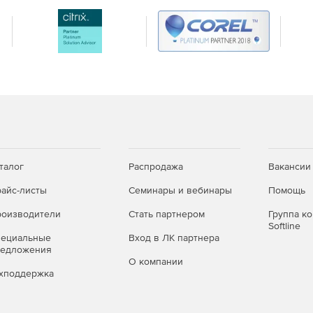
ти (2D), в вертикальных сечениях;
и (столбы и провода) по облаку точек с последующей
 точек;
ктов по растрам, полученным из облаков точек и
е IFC и в популярных форматах. Измерение расстояний
ми точек, ТО в 3D окне;
талог
Распродажа
Вакансии
айс-листы
Семинары и вебинары
Помощь
оизводители
Стать партнером
Группа к
Softline
 объектов для подготовки топографических планов при
пециальные
Вход в ЛК партнера
редложения
О компании
DWG чертежей сечений облака точек;
хподдержка
(ЦММ) или цифровой модели рельефа (ЦМР) в форматах: