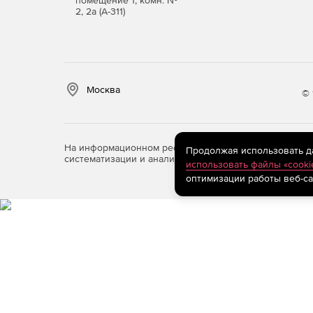
помещение 1, комн. №
DXF, DWG, TopoXML (LandXML), MIF/MID и тек
2, 2а (А-311)
экспорт элементов организации дорожного 
Москва
© 
На информационном ресурсе store.softline.ru примен
Продолжая использовать дан
систематизации и анализа сведений, относящихся к 
использовать файлы «cooki
оптимизации работы веб-са