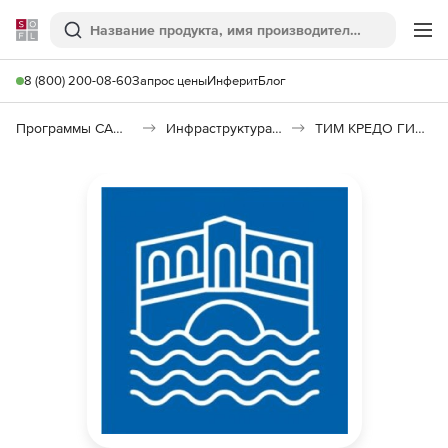
Softline
Поиск
Ме
8 (800) 200-08-60
Запрос цены
Инферит
Блог
Программы САПР и ГИС
Инфраструктура: изыскания, генплан, транспорт
ТИМ КРЕДО ГИДРОЛОГИЯ