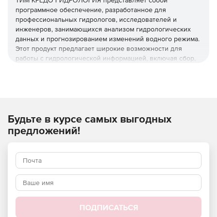
ТИМ КРЕДО ГИДРОЛОГИЯ представляет собой
программное обеспечение, разработанное для
профессиональных гидрологов, исследователей и
инженеров, занимающихся анализом гидрологических
данных и прогнозированием изменений водного режима.
Этот продукт предлагает широкие возможности для
работы с гидрологической информацией, включая сбор,
обработку, анализ и визуализацию данных о речных
расходах, уровнях воды, осадках и других параметрах.
Основные функциональные возможности "ТИМ КРЕДО
ГИДРОЛОГИЯ" включают в себя:
Будьте в курсе самых выгодных
Импорт и экспорт различных форматов данных
предложений!
гидрологических измерений;
Обработка временных рядов для анализа
долгосрочных тенденций;
Построение графиков и диаграмм для визуализации
данных;
ПОДПИСАТЬСЯ
Расчеты статистических характеристик речных вод и