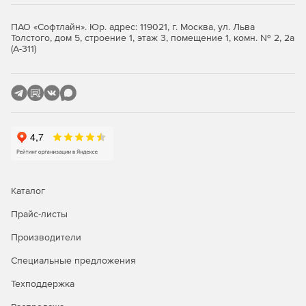
ПАО «Софтлайн». Юр. адрес: 119021, г. Москва, ул. Льва
Толстого, дом 5, строение 1, этаж 3, помещение 1, комн. № 2, 2а
(А-311)
Продукт оснащен всем необходимым для безопасной
работы с криптографией:
Криптографические библиотеки
– реализация
алгоритмов шифрования, хэширования и ЭЦП.
Утилиты управления ключами
– генерация, передача
и администрирование ключей.
Рутокены ЭЦП
– поддержка версии 2.0 и более
Каталог
ранних моделей для подписания и шифрования
данных.
Прайс-листы
Производители
Модули интеграции
– средства подключения к
операционным системам и прикладным приложениям.
Специальные предложения
Что важно учесть перед
Техподдержка
покупкой