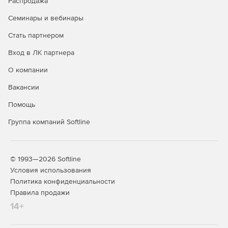
Распродажа
Семинары и вебинары
Стать партнером
Вход в ЛК партнера
О компании
Вакансии
Помощь
Группа компаний Softline
Совместимость.
КриптоПро CSP 5.0 поддерживает
© 1993—2026 Softline
Windows, macOS, Linux, FreeBSD, Solaris, AIX, iOS,
Android, Sailfish OS, Аврора, а также архитектуры Intel,
Условия использования
AMD, PowerPC, ARM (Байкал-М, Apple M1), MIPS (Байкал-
Политика конфиденциальности
Т), VLIW (Эльбрус), Sparc и виртуальные среды Hyper-V,
Правила продажи
VMWare, Oracle VirtualBox, RHEV.
14+
Лицензирование.
Следует заранее изучить условия