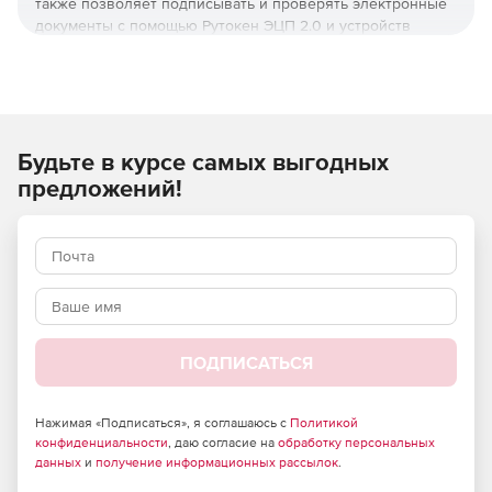
также позволяет подписывать и проверять электронные
документы с помощью Рутокен ЭЦП 2.0 и устройств
предыдущих версий.
Будьте в курсе самых выгодных
предложений!
Назначение и функции
Главная задача КриптоПро CSP 5.0 – обеспечение
конфиденциальности, целостности и подлинности
ПОДПИСАТЬСЯ
информации, а также аутентификация пользователей и
серверов.
Нажимая «Подписаться», я соглашаюсь с
Политикой
Функционал включает:
конфиденциальности
, даю согласие на
обработку персональных
данных
и
получение информационных рассылок
.
Онлайн-генерацию и управление DSS-ключами.