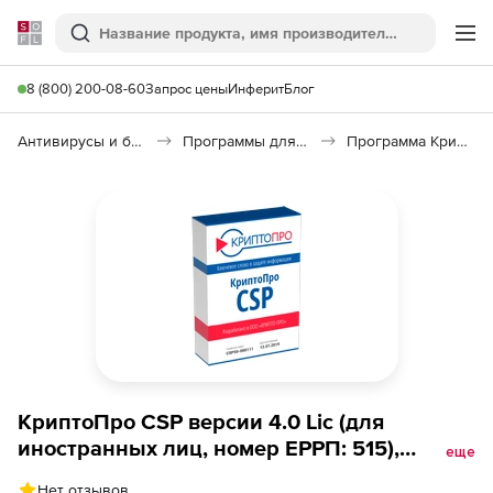
Softline
Поиск
Ме
8 (800) 200-08-60
Запрос цены
Инферит
Блог
Антивирусы и безопасность
Программы для защиты информации
Программа КриптоПро CSP
КриптоПро CSP версии 4.0 Lic (для
иностранных лиц, номер ЕРРП: 515),
еще
Дистрибутив СКЗИ КриптоПро CSP версии
Нет отзывов