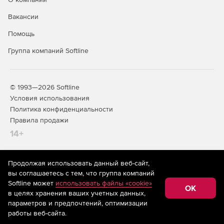
Вакансии
Помощь
Группа компаний Softline
© 1993—2026 Softline
Условия использования
Политика конфиденциальности
Правила продажи
14+
Продолжая использовать данный веб-сайт,
На информационном ресурсе store.softline.ru применяются
вы соглашаетесь с тем, что группа компаний
рекомендательные технологии
(информационные технологии
Softline может
использовать файлы «cookie»
предоставления информации на основе сбора,
OK
в целях хранения ваших учетных данных,
систематизации и анализа сведений, относящихся к
предпочтениям пользователей сети «Интернет»,
параметров и предпочтений, оптимизации
находящихся на территории Российской Федерации)
работы веб-сайта.