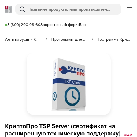
Softline
Поиск
Ме
8 (800) 200-08-60
Запрос цены
Инферит
Блог
Антивирусы и безопасность
Программы для защиты информации
Программа КриптоПро TSP
КриптоПро TSP Server (сертификат на
расширенную техническую поддержку),
еще